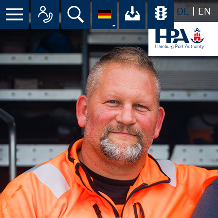
DE
EN
Suche
Ihr Download-C
Übersicht