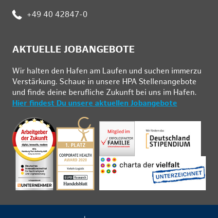
Telefon:
+49 40 42847-0
AKTUELLE JOBANGEBOTE
Wir hal­ten den Ha­fen am Lau­fen und su­chen im­mer­zu
Ver­stär­kung. Schau­e in un­se­re HPA Stel­len­an­ge­bo­te
und fin­de deine be­ruf­li­che Zu­kunft bei uns im Ha­fen.
Hier findest Du unsere aktuellen Jobangebote