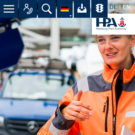
DE
EN
Menü
Alle Ansprechpartner im Überbli
Suche
Ihr Download-C
Übersicht