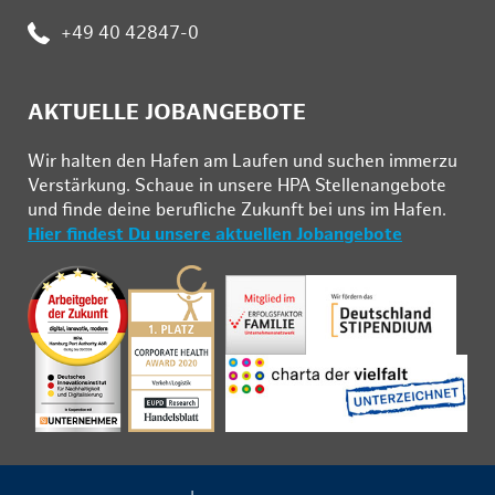
:
+49 40 42847-0
AKTUELLE JOBANGEBOTE
Wir hal­ten den Ha­fen am Lau­fen und su­chen im­mer­zu
Ver­stär­kung. Schau­e in un­se­re HPA Stel­len­an­ge­bo­te
und fin­de deine be­ruf­li­che Zu­kunft bei uns im Ha­fen.
Hier findest Du unsere aktuellen Jobangebote