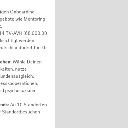
figen Onboarding-
ngebote wie Mentoring
.
e 14 TV-AVH (68.000,00
ksichtigt werden.
utschlandticket für 36
leben:
Wähle Deinen
hkeiten, nutze
tundenausgleich.
nesskooperationen,
nd psychosozialer
unds:
An 10 Standorten
er Standortbesuchen