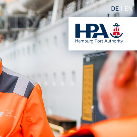
DE
EN