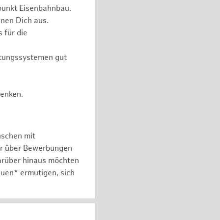
punkt Eisenbahnbau.
nen Dich aus.
 für die
itungssystemen gut
Denken.
nschen mit
er über Bewerbungen
arüber hinaus möchten
auen* ermutigen, sich