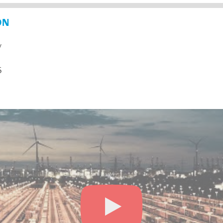
ON
y
5