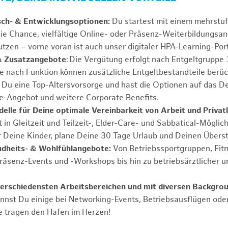
sch- & Entwicklungsoptionen:
Du startest mit einem mehrstu
ie Chance, vielfältige Online- oder Präsenz-Weiterbildungsa
tzen – vorne voran ist auch unser digitaler HPA-Learning-Port
& Zusatzangebote
: Die Vergütung erfolgt nach Entgeltgrupp
Je nach Funktion können zusätzliche Entgeltbestandteile berüc
Du eine Top-Altersvorsorge und hast die Optionen auf das De
e-Angebot und weitere Corporate Benefits.
elle für Deine optimale Vereinbarkeit von Arbeit und Privat
 in Gleitzeit und Teilzeit-, Elder-Care- und Sabbatical-Möglic
r Deine Kinder, plane Deine 30 Tage Urlaub und Deinen Übers
ndheits- & Wohlfühlangebote:
Von Betriebssportgruppen, Fit
Präsenz-Events und -Workshops bis hin zu betriebsärztlicher u
verschiedensten Arbeitsbereichen und mit diversen Backgro
annst Du einige bei Networking-Events, Betriebsausflügen od
e tragen den Hafen im Herzen!