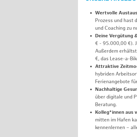
Wertvolle Austau
Prozess und hast d
und Coaching zu nu
Deine Vergütung 
€ - 95.000,00 €). 
Außerdem erhältst 
€, das Lease-a-Bik
Attraktive Zeitmod
hybriden Arbeitsort
Ferienangebote fü
Nachhaltige Gesu
über digitale und 
Beratung.
Kolleg*innen aus 
mitten im Hafen k
kennenlernen – all