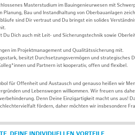
chlossenes Masterstudium im Bauingenieurwesen mit Schwer
in Planung, Bau und Instandhaltung von Oberbauanlagen zeich
läufe sind Dir vertraut und Du bringst ein solides Verständnis
it.
t Du Dich auch mit Leit- und Sicherungstechnik sowie Oberle
ungen im Projektmanagement und Qualitätssicherung mit.
ngsstark, besitzt Durchsetzungsvermögen und strategisches 
lleg*innen und Partnern ist kooperativ, offen und flexibel.
mbol für Offenheit und Austausch und genauso heißen wir Me
tergründen und Lebenswegen willkommen. Wir freuen uns dah
erbehinderung. Denn Deine Einzigartigkeit macht uns aus! D
schlechtervielfalt fördern, daher möchten wir insbesondere Fr
E, DEINE INDIVIDUELLEN VORTEILE