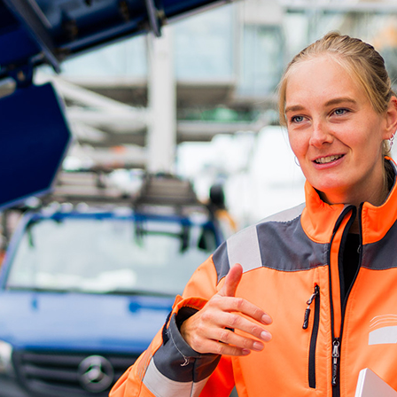
d-Center der HPA
cht aller Verkehrsmeldungen im Hafen am