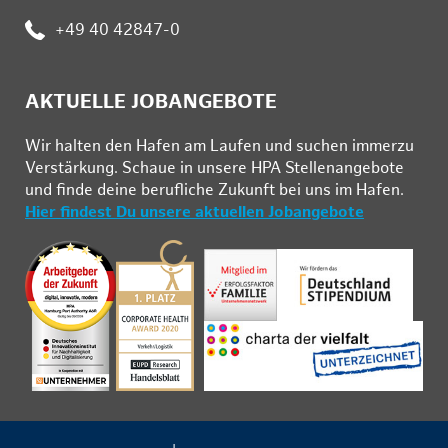
:
+49 40 42847-0
AKTUELLE JOBANGEBOTE
Wir hal­ten den Ha­fen am Lau­fen und su­chen im­mer­zu
Ver­stär­kung. Schau­e in un­se­re HPA Stel­len­an­ge­bo­te
und fin­de deine be­ruf­li­che Zu­kunft bei uns im Ha­fen.
Hier findest Du unsere aktuellen Jobangebote