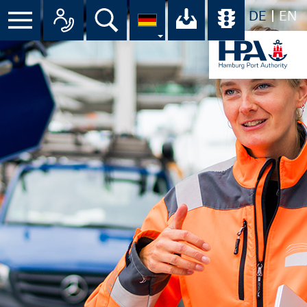
DE
EN
Suche
Ihr Download-C
Übersicht