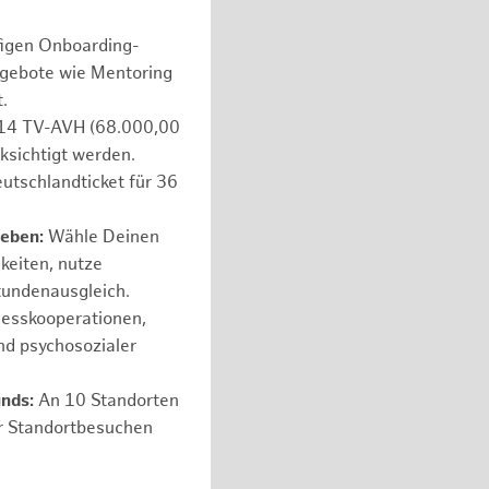
figen Onboarding-
ngebote wie Mentoring
.
e 14 TV-AVH (68.000,00
ksichtigt werden.
utschlandticket für 36
leben:
Wähle Deinen
hkeiten, nutze
tundenausgleich.
nesskooperationen,
nd psychosozialer
unds:
An 10 Standorten
er Standortbesuchen