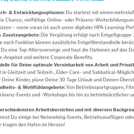
sch- & Entwicklungsoptionen:
Du startest mit einem mehrstu
ie Chance, vielfältige Online- oder Präsenz-Weiterbildungsa
tzen – vorne voran ist auch unser digitaler HPA-Learning-Port
& Zusatzangebote
: Die Vergütung erfolgt nach Entgeltgrupp
Je nach Funktion können zusätzliche Entgeltbestandteile berüc
Du eine Top-Altersvorsorge und hast die Optionen auf das De
e-Angebot und weitere Corporate Benefits.
elle für Deine optimale Vereinbarkeit von Arbeit und Privat
 in Gleitzeit und Teilzeit-, Elder-Care- und Sabbatical-Möglic
r Deine Kinder, plane Deine 30 Tage Urlaub und Deinen Übers
ndheits- & Wohlfühlangebote:
Von Betriebssportgruppen, Fit
Präsenz-Events und -Workshops bis hin zu betriebsärztlicher u
verschiedensten Arbeitsbereichen und mit diversen Backgro
annst Du einige bei Networking-Events, Betriebsausflügen od
e tragen den Hafen im Herzen!