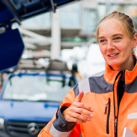
d-Center der HPA
cht aller Verkehrsmeldungen im Hafen am