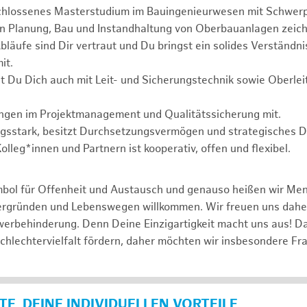
chlossenes Masterstudium im Bauingenieurwesen mit Schwer
in Planung, Bau und Instandhaltung von Oberbauanlagen zeich
läufe sind Dir vertraut und Du bringst ein solides Verständnis
it.
t Du Dich auch mit Leit- und Sicherungstechnik sowie Oberle
ungen im Projektmanagement und Qualitätssicherung mit.
ngsstark, besitzt Durchsetzungsvermögen und strategisches 
lleg*innen und Partnern ist kooperativ, offen und flexibel.
mbol für Offenheit und Austausch und genauso heißen wir Me
tergründen und Lebenswegen willkommen. Wir freuen uns dah
erbehinderung. Denn Deine Einzigartigkeit macht uns aus! D
schlechtervielfalt fördern, daher möchten wir insbesondere Fr
E, DEINE INDIVIDUELLEN VORTEILE