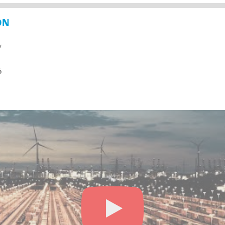
ON
y
5