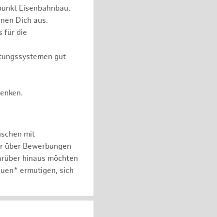
punkt Eisenbahnbau.
nen Dich aus.
 für die
itungssystemen gut
Denken.
nschen mit
er über Bewerbungen
arüber hinaus möchten
auen* ermutigen, sich