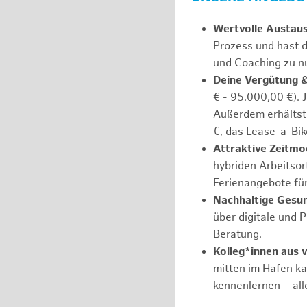
Wertvolle Austau
Prozess und hast d
und Coaching zu nu
Deine Vergütung 
€ - 95.000,00 €). 
Außerdem erhältst 
€, das Lease-a-Bik
Attraktive Zeitmod
hybriden Arbeitsort
Ferienangebote fü
Nachhaltige Gesu
über digitale und 
Beratung.
Kolleg*innen aus 
mitten im Hafen k
kennenlernen – all