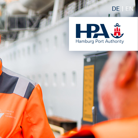
DE
EN