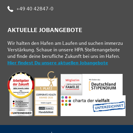
:
+49 40 42847-0
AKTUELLE JOBANGEBOTE
Wir hal­ten den Ha­fen am Lau­fen und su­chen im­mer­zu
Ver­stär­kung. Schau­e in un­se­re HPA Stel­len­an­ge­bo­te
und fin­de deine be­ruf­li­che Zu­kunft bei uns im Ha­fen.
Hier findest Du unsere aktuellen Jobangebote