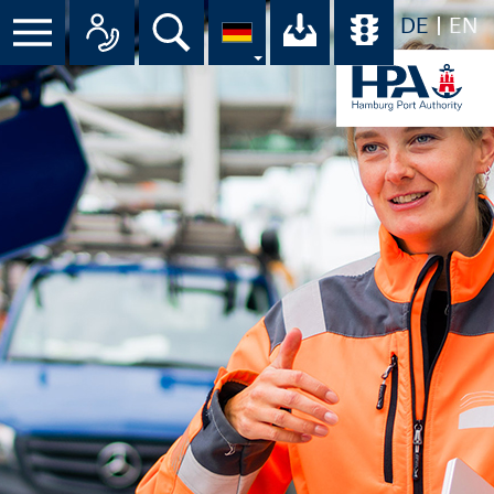
DE
EN
Menü
Alle Ansprechpartner im Überbli
Suche
Ihr Download-C
Übersicht