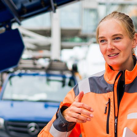
d-Center der HPA
cht aller Verkehrsmeldungen im Hafen am