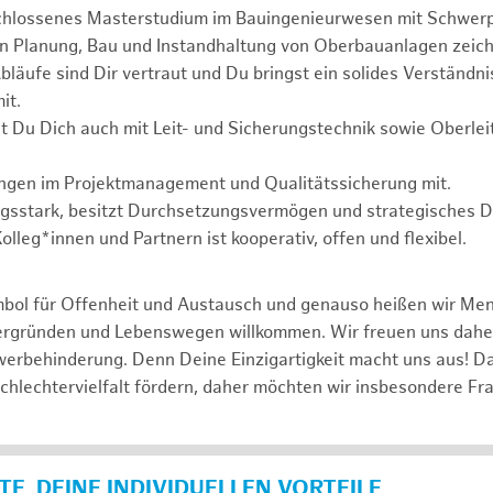
chlossenes Masterstudium im Bauingenieurwesen mit Schwer
in Planung, Bau und Instandhaltung von Oberbauanlagen zeich
läufe sind Dir vertraut und Du bringst ein solides Verständnis
it.
t Du Dich auch mit Leit- und Sicherungstechnik sowie Oberle
ungen im Projektmanagement und Qualitätssicherung mit.
ngsstark, besitzt Durchsetzungsvermögen und strategisches 
lleg*innen und Partnern ist kooperativ, offen und flexibel.
mbol für Offenheit und Austausch und genauso heißen wir Me
tergründen und Lebenswegen willkommen. Wir freuen uns dah
erbehinderung. Denn Deine Einzigartigkeit macht uns aus! D
schlechtervielfalt fördern, daher möchten wir insbesondere Fr
E, DEINE INDIVIDUELLEN VORTEILE