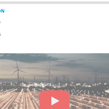
ON
y
5