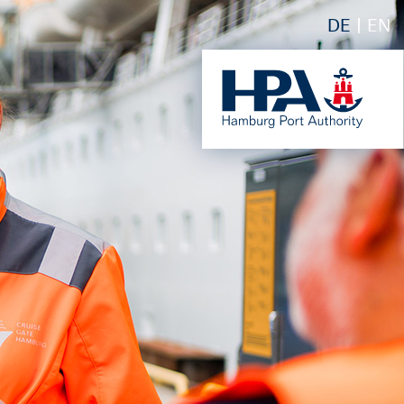
DE
EN