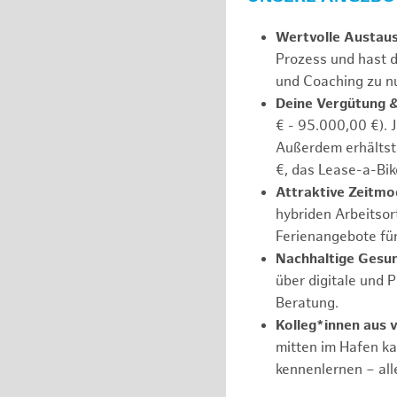
Wertvolle Austau
Prozess und hast d
und Coaching zu nu
Deine Vergütung 
€ - 95.000,00 €). 
Außerdem erhältst 
€, das Lease-a-Bik
Attraktive Zeitmod
hybriden Arbeitsort
Ferienangebote fü
Nachhaltige Gesu
über digitale und 
Beratung.
Kolleg*innen aus 
mitten im Hafen k
kennenlernen – all