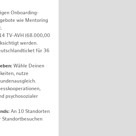
figen Onboarding-
ngebote wie Mentoring
.
e 14 TV-AVH (68.000,00
ksichtigt werden.
utschlandticket für 36
leben:
Wähle Deinen
hkeiten, nutze
tundenausgleich.
nesskooperationen,
nd psychosozialer
unds:
An 10 Standorten
er Standortbesuchen