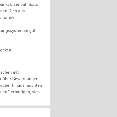
punkt Eisenbahnbau.
nen Dich aus.
 für die
itungssystemen gut
Denken.
nschen mit
er über Bewerbungen
arüber hinaus möchten
auen* ermutigen, sich