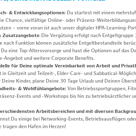
sch- & Entwicklungsoptionen:
Du startest mit einem mehrstu
ie Chance, vielfältige Online- oder Präsenz-Weiterbildungsa
tzen – vorne voran ist auch unser digitaler HPA-Learning-Port
& Zusatzangebote
: Die Vergütung erfolgt nach Entgeltgrupp
Je nach Funktion können zusätzliche Entgeltbestandteile berüc
Du eine Top-Altersvorsorge und hast die Optionen auf das De
e-Angebot und weitere Corporate Benefits.
elle für Deine optimale Vereinbarkeit von Arbeit und Privat
 in Gleitzeit und Teilzeit-, Elder-Care- und Sabbatical-Möglic
r Deine Kinder, plane Deine 30 Tage Urlaub und Deinen Übers
ndheits- & Wohlfühlangebote:
Von Betriebssportgruppen, Fit
Präsenz-Events und -Workshops bis hin zu betriebsärztlicher u
verschiedensten Arbeitsbereichen und mit diversen Backgro
annst Du einige bei Networking-Events, Betriebsausflügen od
e tragen den Hafen im Herzen!