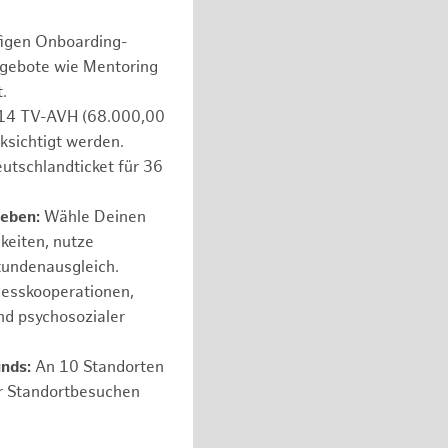
figen Onboarding-
ngebote wie Mentoring
.
e 14 TV-AVH (68.000,00
ksichtigt werden.
utschlandticket für 36
leben:
Wähle Deinen
hkeiten, nutze
tundenausgleich.
nesskooperationen,
nd psychosozialer
unds:
An 10 Standorten
er Standortbesuchen