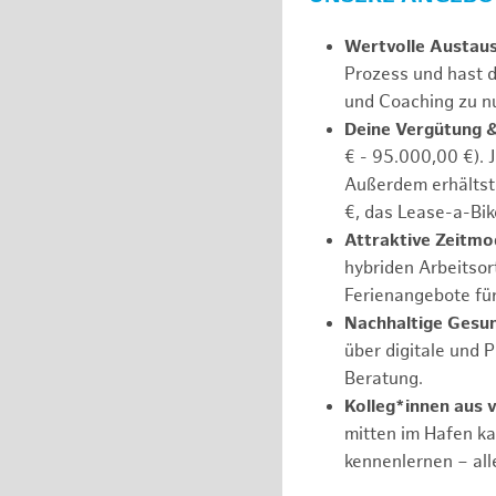
Wertvolle Austau
Prozess und hast d
und Coaching zu nu
Deine Vergütung 
€ - 95.000,00 €). 
Außerdem erhältst 
€, das Lease-a-Bik
Attraktive Zeitmod
hybriden Arbeitsort
Ferienangebote fü
Nachhaltige Gesu
über digitale und 
Beratung.
Kolleg*innen aus 
mitten im Hafen k
kennenlernen – all