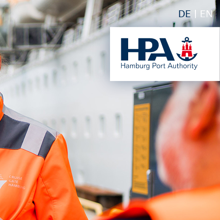
DE
EN