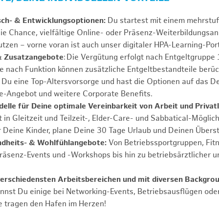
sch- & Entwicklungsoptionen:
Du startest mit einem mehrstu
ie Chance, vielfältige Online- oder Präsenz-Weiterbildungsa
tzen – vorne voran ist auch unser digitaler HPA-Learning-Port
& Zusatzangebote
: Die Vergütung erfolgt nach Entgeltgrupp
Je nach Funktion können zusätzliche Entgeltbestandteile berüc
Du eine Top-Altersvorsorge und hast die Optionen auf das De
e-Angebot und weitere Corporate Benefits.
elle für Deine optimale Vereinbarkeit von Arbeit und Privat
 in Gleitzeit und Teilzeit-, Elder-Care- und Sabbatical-Möglic
r Deine Kinder, plane Deine 30 Tage Urlaub und Deinen Übers
ndheits- & Wohlfühlangebote:
Von Betriebssportgruppen, Fit
Präsenz-Events und -Workshops bis hin zu betriebsärztlicher u
verschiedensten Arbeitsbereichen und mit diversen Backgro
annst Du einige bei Networking-Events, Betriebsausflügen od
e tragen den Hafen im Herzen!