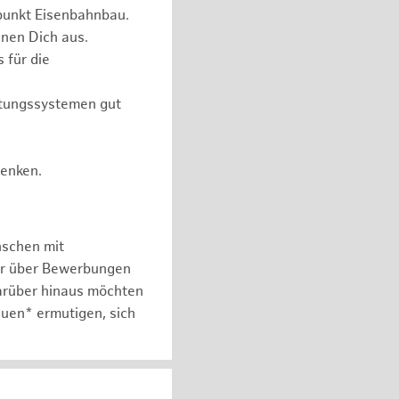
punkt Eisenbahnbau.
nen Dich aus.
 für die
itungssystemen gut
Denken.
nschen mit
er über Bewerbungen
arüber hinaus möchten
auen* ermutigen, sich