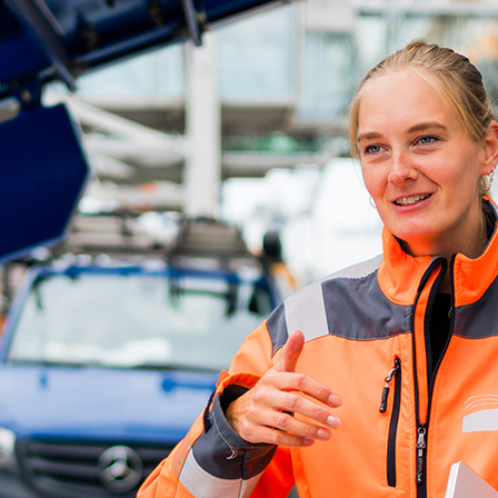
d-Center der HPA
cht aller Verkehrsmeldungen im Hafen am