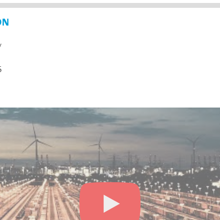
ON
y
5