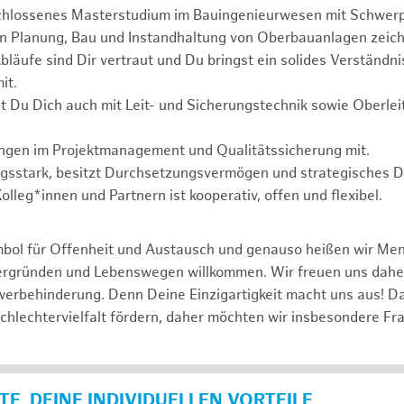
chlossenes Masterstudium im Bauingenieurwesen mit Schwer
in Planung, Bau und Instandhaltung von Oberbauanlagen zeich
läufe sind Dir vertraut und Du bringst ein solides Verständnis
it.
t Du Dich auch mit Leit- und Sicherungstechnik sowie Oberle
ungen im Projektmanagement und Qualitätssicherung mit.
ngsstark, besitzt Durchsetzungsvermögen und strategisches 
lleg*innen und Partnern ist kooperativ, offen und flexibel.
mbol für Offenheit und Austausch und genauso heißen wir Me
tergründen und Lebenswegen willkommen. Wir freuen uns dah
erbehinderung. Denn Deine Einzigartigkeit macht uns aus! D
schlechtervielfalt fördern, daher möchten wir insbesondere Fr
E, DEINE INDIVIDUELLEN VORTEILE