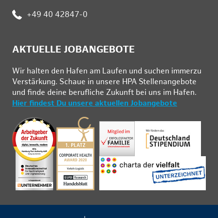
Telefon:
+49 40 42847-0
AKTUELLE JOBANGEBOTE
Wir hal­ten den Ha­fen am Lau­fen und su­chen im­mer­zu
Ver­stär­kung. Schau­e in un­se­re HPA Stel­len­an­ge­bo­te
und fin­de deine be­ruf­li­che Zu­kunft bei uns im Ha­fen.
Hier findest Du unsere aktuellen Jobangebote