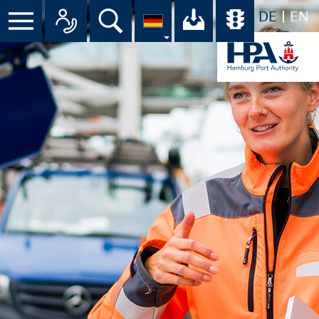
DE
EN
Suche
Ihr Download-C
Übersicht