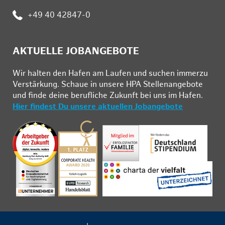
:
+49 40 42847-0
AKTUELLE JOBANGEBOTE
Wir hal­ten den Ha­fen am Lau­fen und su­chen im­mer­zu
Ver­stär­kung. Schau­e in un­se­re HPA Stel­len­an­ge­bo­te
und fin­de deine be­ruf­li­che Zu­kunft bei uns im Ha­fen.
Hier findest Du unsere aktuellen Jobangebote