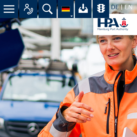
DE
EN
Menü
Alle Ansprechpartner im Überbli
Suche
Ihr Download-C
Übersicht