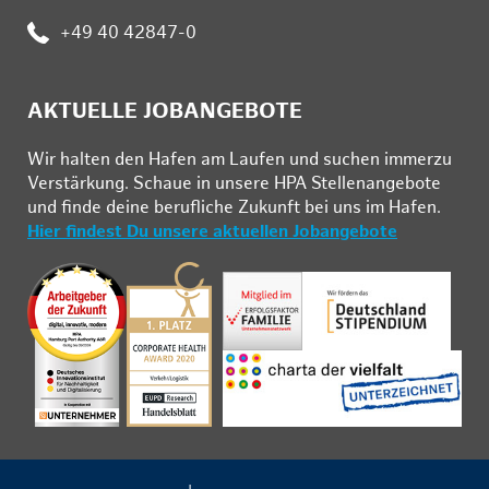
:
+49 40 42847-0
AKTUELLE JOBANGEBOTE
Wir hal­ten den Ha­fen am Lau­fen und su­chen im­mer­zu
Ver­stär­kung. Schau­e in un­se­re HPA Stel­len­an­ge­bo­te
und fin­de deine be­ruf­li­che Zu­kunft bei uns im Ha­fen.
Hier findest Du unsere aktuellen Jobangebote