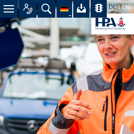
DE
EN
Suche
Ihr Download-C
Übersicht