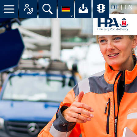
DE
EN
Suche
Ihr Download-C
Übersicht