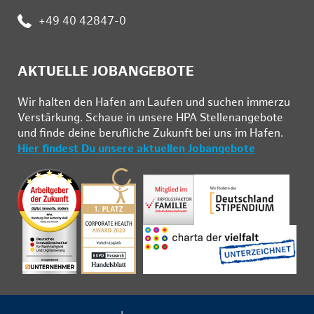
Telefon:
+49 40 42847-0
AKTUELLE JOBANGEBOTE
Wir hal­ten den Ha­fen am Lau­fen und su­chen im­mer­zu
Ver­stär­kung. Schau­e in un­se­re HPA Stel­len­an­ge­bo­te
und fin­de deine be­ruf­li­che Zu­kunft bei uns im Ha­fen.
Hier findest Du unsere aktuellen Jobangebote