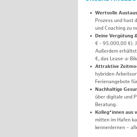
Wertvolle Austau
Prozess und hast d
und Coaching zu nu
Deine Vergütung 
€ - 95.000,00 €). 
Außerdem erhältst 
€, das Lease-a-Bik
Attraktive Zeitmod
hybriden Arbeitsort
Ferienangebote fü
Nachhaltige Gesu
über digitale und 
Beratung.
Kolleg*innen aus 
mitten im Hafen k
kennenlernen – all