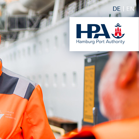
DE
EN