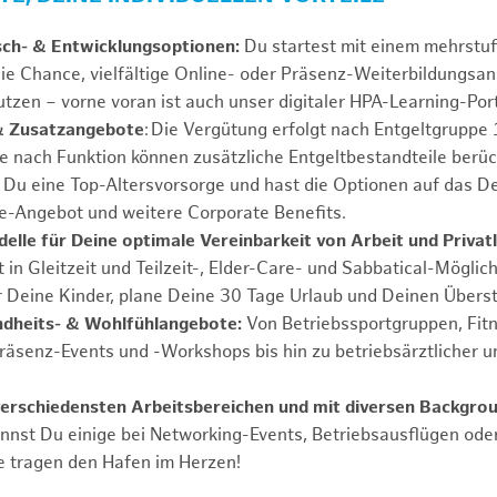
sch- & Entwicklungsoptionen:
Du startest mit einem mehrstu
ie Chance, vielfältige Online- oder Präsenz-Weiterbildungsa
tzen – vorne voran ist auch unser digitaler HPA-Learning-Port
& Zusatzangebote
: Die Vergütung erfolgt nach Entgeltgrupp
Je nach Funktion können zusätzliche Entgeltbestandteile berüc
Du eine Top-Altersvorsorge und hast die Optionen auf das De
e-Angebot und weitere Corporate Benefits.
elle für Deine optimale Vereinbarkeit von Arbeit und Privat
 in Gleitzeit und Teilzeit-, Elder-Care- und Sabbatical-Möglic
r Deine Kinder, plane Deine 30 Tage Urlaub und Deinen Übers
ndheits- & Wohlfühlangebote:
Von Betriebssportgruppen, Fit
Präsenz-Events und -Workshops bis hin zu betriebsärztlicher u
verschiedensten Arbeitsbereichen und mit diversen Backgro
annst Du einige bei Networking-Events, Betriebsausflügen od
e tragen den Hafen im Herzen!