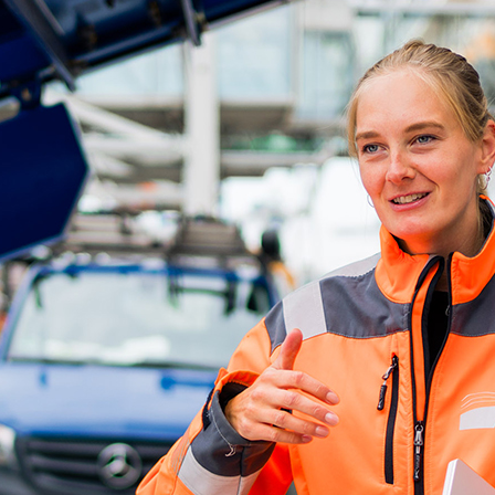
ick
d-Center der HPA
cht aller Verkehrsmeldungen im Hafen am