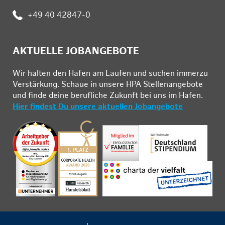
Telefon:
+49 40 42847-0
AKTUELLE JOBANGEBOTE
Wir hal­ten den Ha­fen am Lau­fen und su­chen im­mer­zu
Ver­stär­kung. Schau­e in un­se­re HPA Stel­len­an­ge­bo­te
und fin­de deine be­ruf­li­che Zu­kunft bei uns im Ha­fen.
Hier findest Du unsere aktuellen Jobangebote