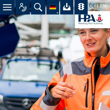
DE
EN
Suche
Ihr Download-C
Übersicht