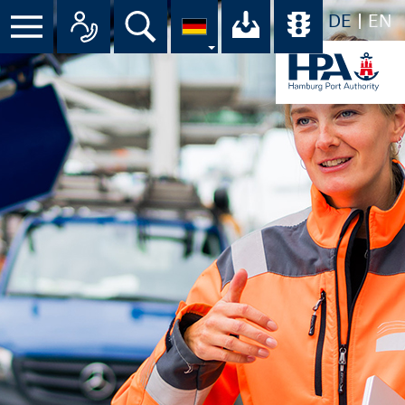
DE
EN
Suche
Ihr Download-C
Übersicht