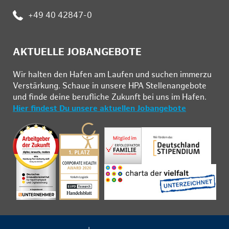
Telefon:
+49 40 42847-0
AKTUELLE JOBANGEBOTE
Wir hal­ten den Ha­fen am Lau­fen und su­chen im­mer­zu
Ver­stär­kung. Schau­e in un­se­re HPA Stel­len­an­ge­bo­te
und fin­de deine be­ruf­li­che Zu­kunft bei uns im Ha­fen.
Hier findest Du unsere aktuellen Jobangebote