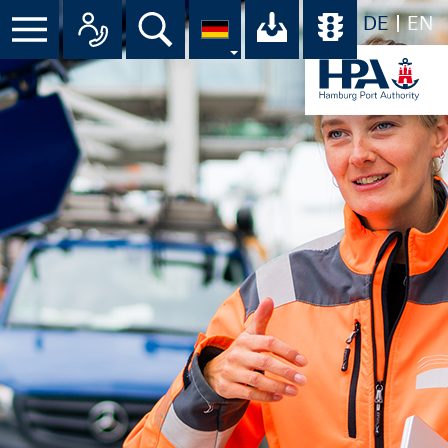
DE
EN
Suche
Ihr Download-C
Übersicht