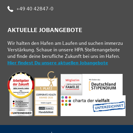
Telefon:
+49 40 42847-0
AKTUELLE JOBANGEBOTE
Wir hal­ten den Ha­fen am Lau­fen und su­chen im­mer­zu
Ver­stär­kung. Schau­e in un­se­re HPA Stel­len­an­ge­bo­te
und fin­de deine be­ruf­li­che Zu­kunft bei uns im Ha­fen.
Hier findest Du unsere aktuellen Jobangebote