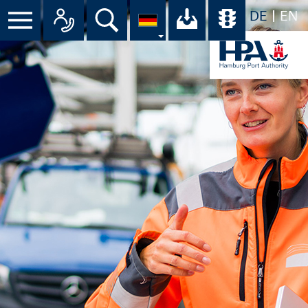
DE
EN
Menü
Alle Ansprechpartner im Überbli
Suche
Ihr Download-C
Übersicht