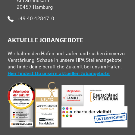
Am Strandkai 1
20457 Hamburg
:
+49 40 42847-0
AKTUELLE JOBANGEBOTE
Wir hal­ten den Ha­fen am Lau­fen und su­chen im­mer­zu
Ver­stär­kung. Schau­e in un­se­re HPA Stel­len­an­ge­bo­te
und fin­de deine be­ruf­li­che Zu­kunft bei uns im Ha­fen.
Hier findest Du unsere aktuellen Jobangebote