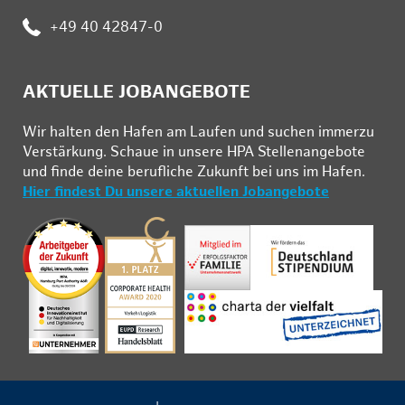
:
+49 40 42847-0
AKTUELLE JOBANGEBOTE
Wir hal­ten den Ha­fen am Lau­fen und su­chen im­mer­zu
Ver­stär­kung. Schau­e in un­se­re HPA Stel­len­an­ge­bo­te
und fin­de deine be­ruf­li­che Zu­kunft bei uns im Ha­fen.
Hier findest Du unsere aktuellen Jobangebote