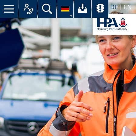
DE
EN
Menü
Alle Ansprechpartner im Überbli
Suche
Ihr Download-C
Übersicht