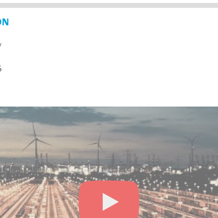
ON
y
5