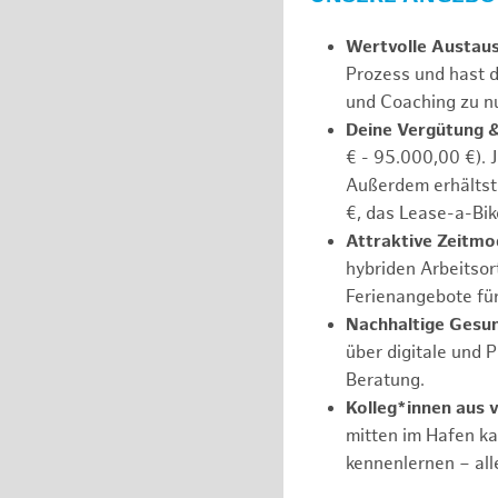
Wertvolle Austau
Prozess und hast d
und Coaching zu nu
Deine Vergütung 
€ - 95.000,00 €). 
Außerdem erhältst 
€, das Lease-a-Bik
Attraktive Zeitmod
hybriden Arbeitsort
Ferienangebote fü
Nachhaltige Gesu
über digitale und 
Beratung.
Kolleg*innen aus 
mitten im Hafen k
kennenlernen – all