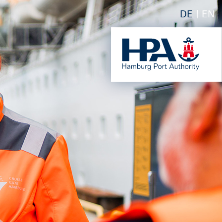
DE
EN