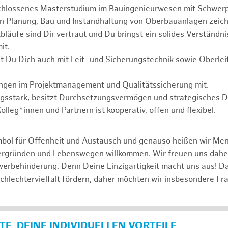
chlossenes Masterstudium im Bauingenieurwesen mit Schwer
in Planung, Bau und Instandhaltung von Oberbauanlagen zeich
läufe sind Dir vertraut und Du bringst ein solides Verständnis
it.
t Du Dich auch mit Leit- und Sicherungstechnik sowie Oberle
ungen im Projektmanagement und Qualitätssicherung mit.
ngsstark, besitzt Durchsetzungsvermögen und strategisches 
lleg*innen und Partnern ist kooperativ, offen und flexibel.
mbol für Offenheit und Austausch und genauso heißen wir Me
tergründen und Lebenswegen willkommen. Wir freuen uns dah
erbehinderung. Denn Deine Einzigartigkeit macht uns aus! D
schlechtervielfalt fördern, daher möchten wir insbesondere Fr
E, DEINE INDIVIDUELLEN VORTEILE