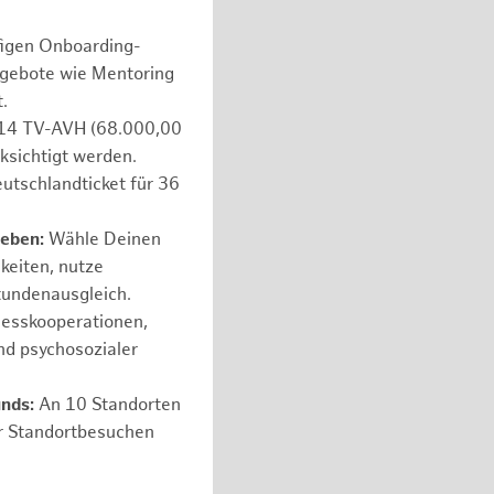
figen Onboarding-
ngebote wie Mentoring
.
e 14 TV-AVH (68.000,00
ksichtigt werden.
utschlandticket für 36
leben:
Wähle Deinen
hkeiten, nutze
tundenausgleich.
nesskooperationen,
nd psychosozialer
unds:
An 10 Standorten
er Standortbesuchen