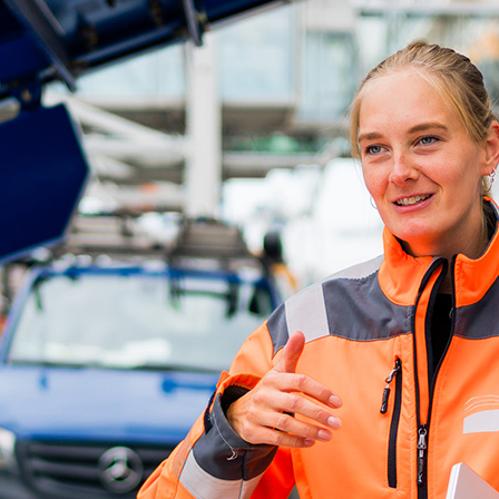
ick
d-Center der HPA
cht aller Verkehrsmeldungen im Hafen am