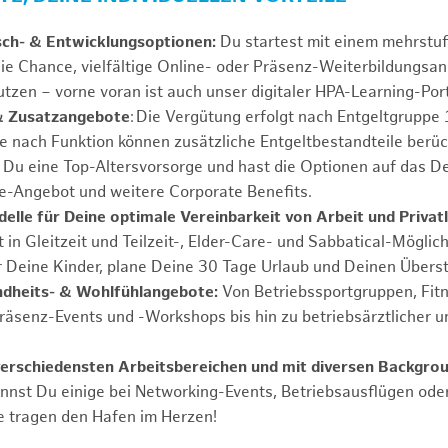
sch- & Entwicklungsoptionen:
Du startest mit einem mehrstu
ie Chance, vielfältige Online- oder Präsenz-Weiterbildungsa
tzen – vorne voran ist auch unser digitaler HPA-Learning-Port
& Zusatzangebote
: Die Vergütung erfolgt nach Entgeltgrupp
Je nach Funktion können zusätzliche Entgeltbestandteile berüc
Du eine Top-Altersvorsorge und hast die Optionen auf das De
e-Angebot und weitere Corporate Benefits.
elle für Deine optimale Vereinbarkeit von Arbeit und Privat
 in Gleitzeit und Teilzeit-, Elder-Care- und Sabbatical-Möglic
r Deine Kinder, plane Deine 30 Tage Urlaub und Deinen Übers
ndheits- & Wohlfühlangebote:
Von Betriebssportgruppen, Fit
Präsenz-Events und -Workshops bis hin zu betriebsärztlicher u
verschiedensten Arbeitsbereichen und mit diversen Backgro
annst Du einige bei Networking-Events, Betriebsausflügen od
e tragen den Hafen im Herzen!