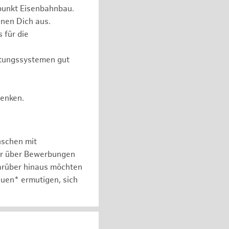
punkt Eisenbahnbau.
nen Dich aus.
 für die
itungssystemen gut
Denken.
nschen mit
er über Bewerbungen
arüber hinaus möchten
auen* ermutigen, sich