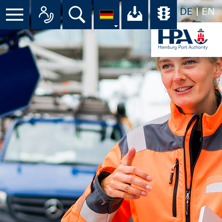
DE
EN
Suche
Ihr Download-C
Übersicht