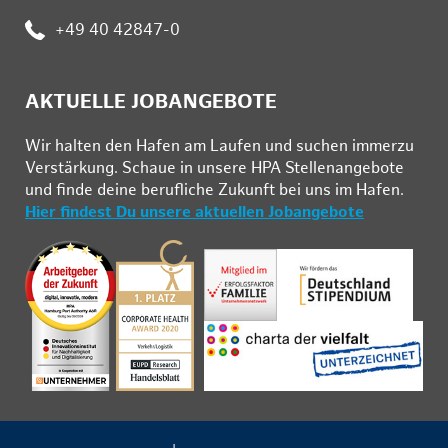
Telefon:
+49 40 42847-0
AKTUELLE JOBANGEBOTE
Wir hal­ten den Ha­fen am Lau­fen und su­chen im­mer­zu
Ver­stär­kung. Schau­e in un­se­re HPA Stel­len­an­ge­bo­te
und fin­de deine be­ruf­li­che Zu­kunft bei uns im Ha­fen.
Hier findest Du unsere aktuellen Jobangebote