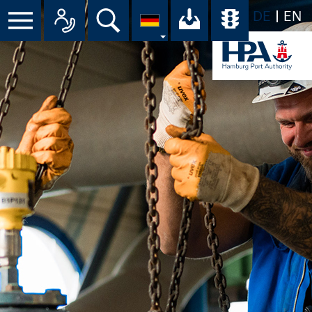
DE
EN
Menü
Alle Ansprechpartner im Überbli
Suche
Ihr Download-C
Übersicht