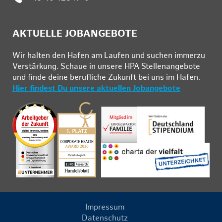
AKTUELLE JOBANGEBOTE
Wir hal­ten den Ha­fen am Lau­fen und su­chen im­mer­zu
Ver­stär­kung. Schau­e in un­se­re HPA Stel­len­an­ge­bo­te
und fin­de deine be­ruf­li­che Zu­kunft bei uns im Ha­fen.
Hier findest Du unsere aktuellen Jobangebote
Impressum
Datenschutz