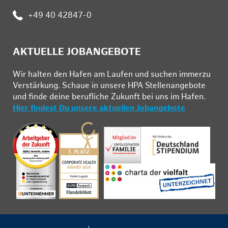
:
+49 40 42847-0
AKTUELLE JOBANGEBOTE
Wir hal­ten den Ha­fen am Lau­fen und su­chen im­mer­zu
Ver­stär­kung. Schau­e in un­se­re HPA Stel­len­an­ge­bo­te
und fin­de deine be­ruf­li­che Zu­kunft bei uns im Ha­fen.
Hier findest Du unsere aktuellen Jobangebote