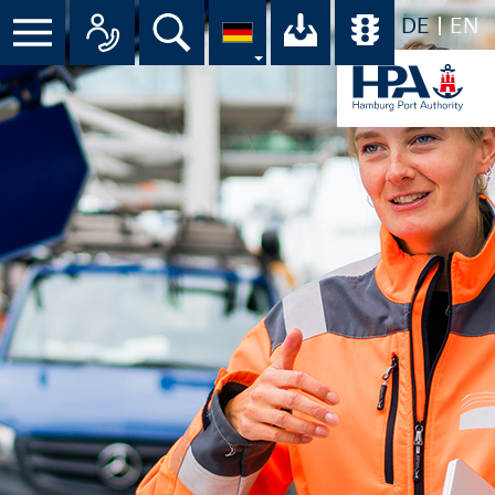
DE
EN
Menü
Alle Ansprechpartner im Überbli
Suche
Ihr Download-C
Übersicht