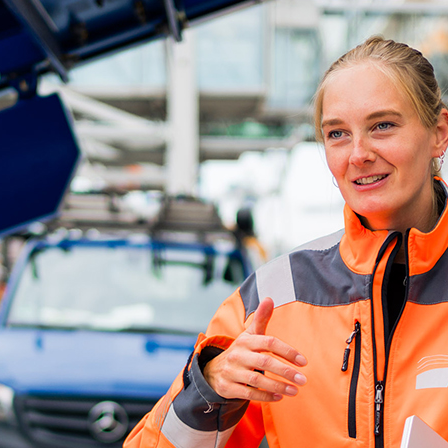
ick
d-Center der HPA
cht aller Verkehrsmeldungen im Hafen am