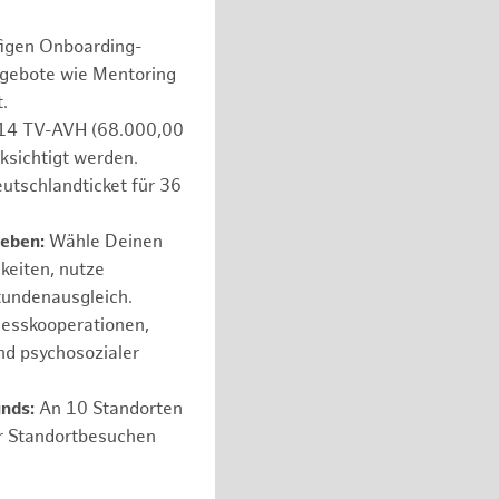
figen Onboarding-
ngebote wie Mentoring
.
e 14 TV-AVH (68.000,00
ksichtigt werden.
utschlandticket für 36
leben:
Wähle Deinen
hkeiten, nutze
tundenausgleich.
nesskooperationen,
nd psychosozialer
unds:
An 10 Standorten
er Standortbesuchen