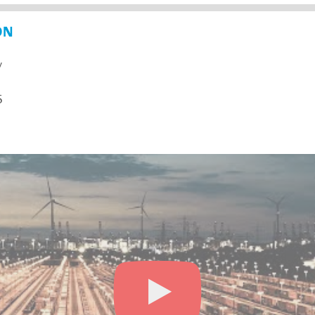
ON
y
5