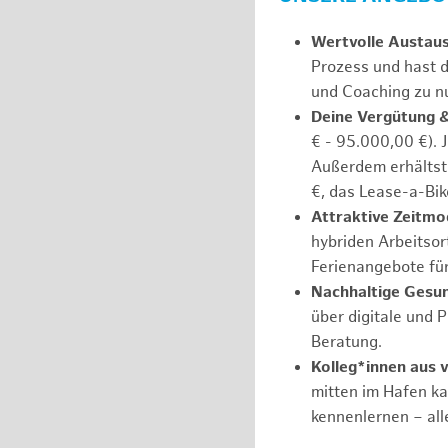
Wertvolle Austau
Prozess und hast d
und Coaching zu nu
Deine Vergütung 
€ - 95.000,00 €). 
Außerdem erhältst 
€, das Lease-a-Bik
Attraktive Zeitmod
hybriden Arbeitsort
Ferienangebote fü
Nachhaltige Gesu
über digitale und 
Beratung.
Kolleg*innen aus 
mitten im Hafen k
kennenlernen – all