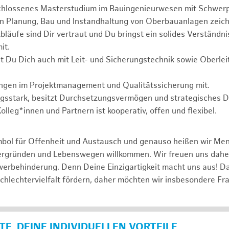
chlossenes Masterstudium im Bauingenieurwesen mit Schwer
in Planung, Bau und Instandhaltung von Oberbauanlagen zeich
läufe sind Dir vertraut und Du bringst ein solides Verständnis
it.
t Du Dich auch mit Leit- und Sicherungstechnik sowie Oberle
ungen im Projektmanagement und Qualitätssicherung mit.
ngsstark, besitzt Durchsetzungsvermögen und strategisches 
lleg*innen und Partnern ist kooperativ, offen und flexibel.
mbol für Offenheit und Austausch und genauso heißen wir Me
tergründen und Lebenswegen willkommen. Wir freuen uns dah
erbehinderung. Denn Deine Einzigartigkeit macht uns aus! D
schlechtervielfalt fördern, daher möchten wir insbesondere Fr
E, DEINE INDIVIDUELLEN VORTEILE