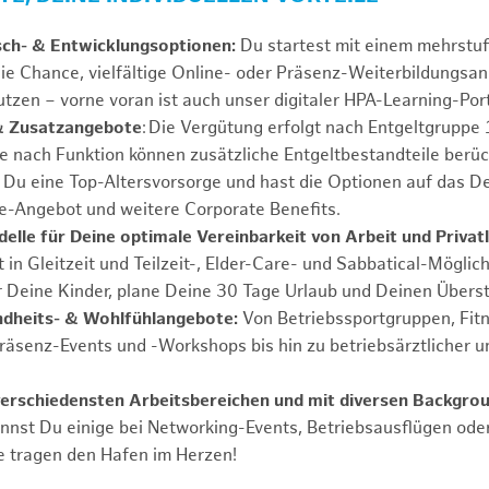
sch- & Entwicklungsoptionen:
Du startest mit einem mehrstu
ie Chance, vielfältige Online- oder Präsenz-Weiterbildungsa
tzen – vorne voran ist auch unser digitaler HPA-Learning-Port
& Zusatzangebote
: Die Vergütung erfolgt nach Entgeltgrupp
Je nach Funktion können zusätzliche Entgeltbestandteile berüc
Du eine Top-Altersvorsorge und hast die Optionen auf das De
e-Angebot und weitere Corporate Benefits.
elle für Deine optimale Vereinbarkeit von Arbeit und Privat
 in Gleitzeit und Teilzeit-, Elder-Care- und Sabbatical-Möglic
r Deine Kinder, plane Deine 30 Tage Urlaub und Deinen Übers
ndheits- & Wohlfühlangebote:
Von Betriebssportgruppen, Fit
Präsenz-Events und -Workshops bis hin zu betriebsärztlicher u
verschiedensten Arbeitsbereichen und mit diversen Backgro
annst Du einige bei Networking-Events, Betriebsausflügen od
e tragen den Hafen im Herzen!