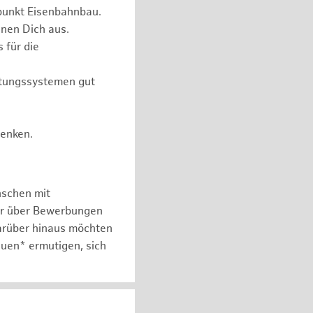
punkt Eisenbahnbau.
nen Dich aus.
 für die
itungssystemen gut
Denken.
nschen mit
er über Bewerbungen
arüber hinaus möchten
auen* ermutigen, sich