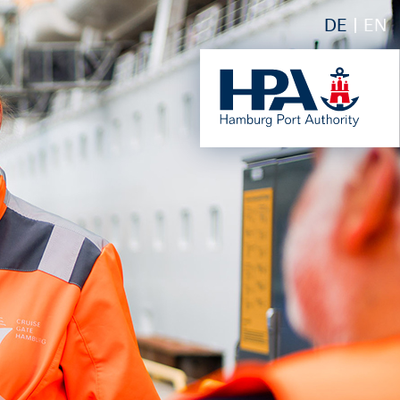
DE
EN