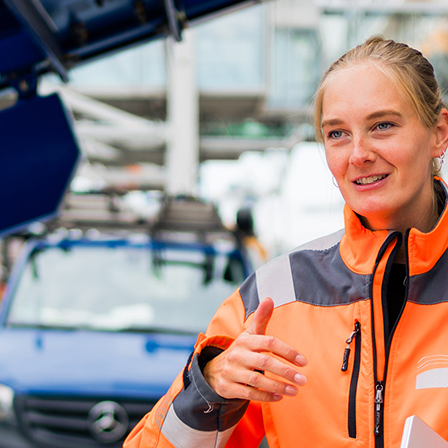
ick
d-Center der HPA
cht aller Verkehrsmeldungen im Hafen am