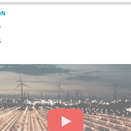
ON
y
5