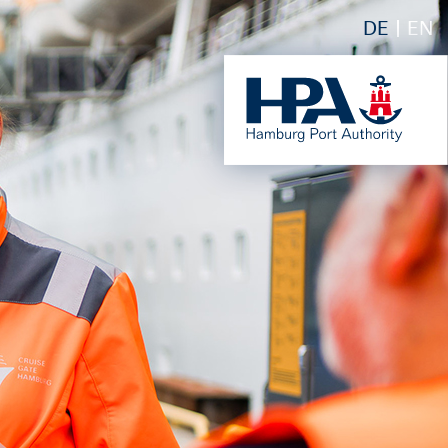
DE
EN