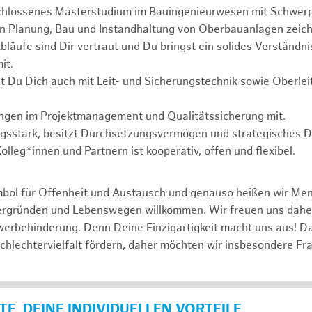
chlossenes Masterstudium im Bauingenieurwesen mit Schwer
in Planung, Bau und Instandhaltung von Oberbauanlagen zeich
läufe sind Dir vertraut und Du bringst ein solides Verständnis
it.
t Du Dich auch mit Leit- und Sicherungstechnik sowie Oberle
ungen im Projektmanagement und Qualitätssicherung mit.
ngsstark, besitzt Durchsetzungsvermögen und strategisches 
lleg*innen und Partnern ist kooperativ, offen und flexibel.
mbol für Offenheit und Austausch und genauso heißen wir Me
tergründen und Lebenswegen willkommen. Wir freuen uns dah
erbehinderung. Denn Deine Einzigartigkeit macht uns aus! D
schlechtervielfalt fördern, daher möchten wir insbesondere Fr
E, DEINE INDIVIDUELLEN VORTEILE