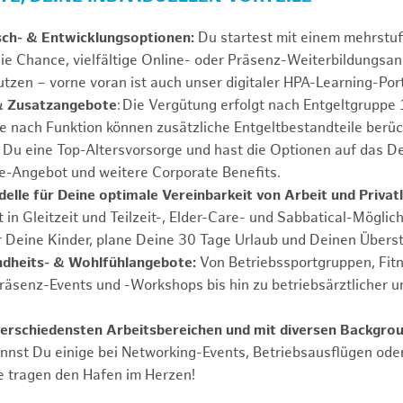
sch- & Entwicklungsoptionen:
Du startest mit einem mehrstu
ie Chance, vielfältige Online- oder Präsenz-Weiterbildungsa
tzen – vorne voran ist auch unser digitaler HPA-Learning-Port
& Zusatzangebote
: Die Vergütung erfolgt nach Entgeltgrupp
Je nach Funktion können zusätzliche Entgeltbestandteile berüc
Du eine Top-Altersvorsorge und hast die Optionen auf das De
e-Angebot und weitere Corporate Benefits.
elle für Deine optimale Vereinbarkeit von Arbeit und Privat
 in Gleitzeit und Teilzeit-, Elder-Care- und Sabbatical-Möglic
r Deine Kinder, plane Deine 30 Tage Urlaub und Deinen Übers
ndheits- & Wohlfühlangebote:
Von Betriebssportgruppen, Fit
Präsenz-Events und -Workshops bis hin zu betriebsärztlicher u
verschiedensten Arbeitsbereichen und mit diversen Backgro
annst Du einige bei Networking-Events, Betriebsausflügen od
e tragen den Hafen im Herzen!