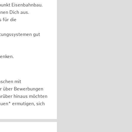
punkt Eisenbahnbau.
nen Dich aus.
 für die
itungssystemen gut
Denken.
nschen mit
er über Bewerbungen
arüber hinaus möchten
auen* ermutigen, sich