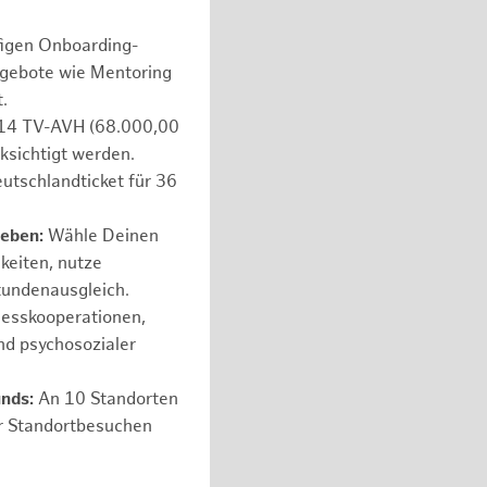
figen Onboarding-
ngebote wie Mentoring
.
e 14 TV-AVH (68.000,00
ksichtigt werden.
utschlandticket für 36
leben:
Wähle Deinen
hkeiten, nutze
tundenausgleich.
nesskooperationen,
nd psychosozialer
unds:
An 10 Standorten
er Standortbesuchen