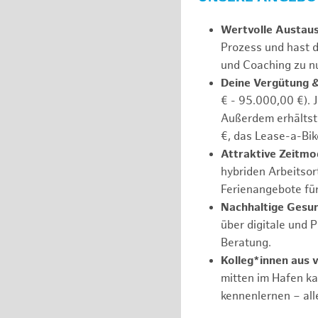
Wertvolle Austau
Prozess und hast d
und Coaching zu nu
Deine Vergütung 
€ - 95.000,00 €). 
Außerdem erhältst 
€, das Lease-a-Bik
Attraktive Zeitmod
hybriden Arbeitsort
Ferienangebote fü
Nachhaltige Gesu
über digitale und 
Beratung.
Kolleg*innen aus 
mitten im Hafen k
kennenlernen – all