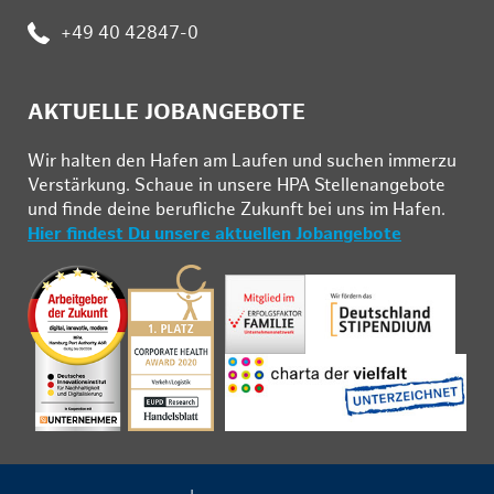
Telefon:
+49 40 42847-0
AKTUELLE JOBANGEBOTE
Wir hal­ten den Ha­fen am Lau­fen und su­chen im­mer­zu
Ver­stär­kung. Schau­e in un­se­re HPA Stel­len­an­ge­bo­te
und fin­de deine be­ruf­li­che Zu­kunft bei uns im Ha­fen.
Hier findest Du unsere aktuellen Jobangebote