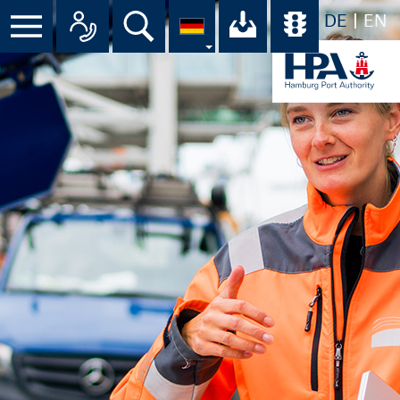
DE
EN
Suche
Ihr Download-C
Übersicht