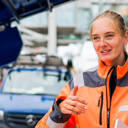
ick
d-Center der HPA
cht aller Verkehrsmeldungen im Hafen am