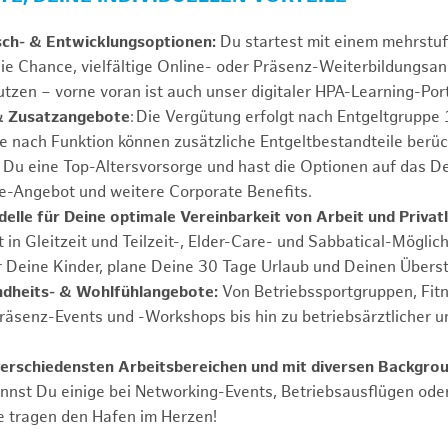
sch- & Entwicklungsoptionen:
Du startest mit einem mehrstu
ie Chance, vielfältige Online- oder Präsenz-Weiterbildungsa
tzen – vorne voran ist auch unser digitaler HPA-Learning-Port
& Zusatzangebote
: Die Vergütung erfolgt nach Entgeltgrupp
Je nach Funktion können zusätzliche Entgeltbestandteile berüc
Du eine Top-Altersvorsorge und hast die Optionen auf das De
e-Angebot und weitere Corporate Benefits.
elle für Deine optimale Vereinbarkeit von Arbeit und Privat
 in Gleitzeit und Teilzeit-, Elder-Care- und Sabbatical-Möglic
r Deine Kinder, plane Deine 30 Tage Urlaub und Deinen Übers
ndheits- & Wohlfühlangebote:
Von Betriebssportgruppen, Fit
Präsenz-Events und -Workshops bis hin zu betriebsärztlicher u
verschiedensten Arbeitsbereichen und mit diversen Backgro
annst Du einige bei Networking-Events, Betriebsausflügen od
e tragen den Hafen im Herzen!