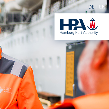
DE
EN