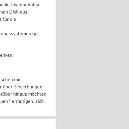
punkt Eisenbahnbau.
nen Dich aus.
 für die
itungssystemen gut
Denken.
nschen mit
er über Bewerbungen
arüber hinaus möchten
auen* ermutigen, sich