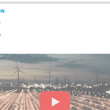
ON
y
5