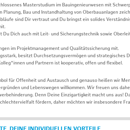
chlossenes Masterstudium im Bauingenieurwesen mit Schwer
in Planung, Bau und Instandhaltung von Oberbauanlagen zeich
läufe sind Dir vertraut und Du bringst ein solides Verständnis
it.
t Du Dich auch mit Leit- und Sicherungstechnik sowie Oberle
ungen im Projektmanagement und Qualitätssicherung mit.
ngsstark, besitzt Durchsetzungsvermögen und strategisches 
lleg*innen und Partnern ist kooperativ, offen und flexibel.
mbol für Offenheit und Austausch und genauso heißen wir Me
tergründen und Lebenswegen willkommen. Wir freuen uns dah
erbehinderung. Denn Deine Einzigartigkeit macht uns aus! D
schlechtervielfalt fördern, daher möchten wir insbesondere Fr
E, DEINE INDIVIDUELLEN VORTEILE