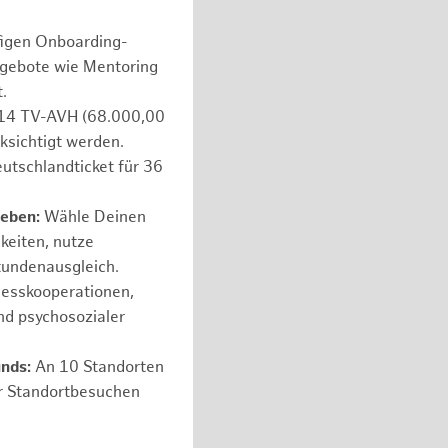
figen Onboarding-
ngebote wie Mentoring
.
e 14 TV-AVH (68.000,00
ksichtigt werden.
utschlandticket für 36
leben:
Wähle Deinen
hkeiten, nutze
tundenausgleich.
nesskooperationen,
nd psychosozialer
unds:
An 10 Standorten
er Standortbesuchen