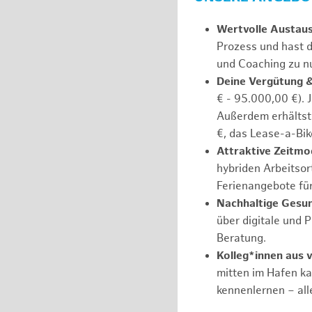
Wertvolle Austau
Prozess und hast d
und Coaching zu nu
Deine Vergütung 
€ - 95.000,00 €). 
Außerdem erhältst 
€, das Lease-a-Bik
Attraktive Zeitmod
hybriden Arbeitsort
Ferienangebote fü
Nachhaltige Gesu
über digitale und 
Beratung.
Kolleg*innen aus 
mitten im Hafen k
kennenlernen – all