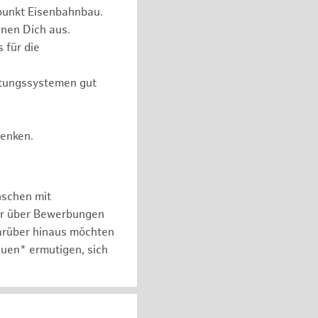
punkt Eisenbahnbau.
nen Dich aus.
 für die
itungssystemen gut
Denken.
nschen mit
er über Bewerbungen
arüber hinaus möchten
auen* ermutigen, sich