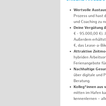
Wertvolle Austau
Prozess und hast d
und Coaching zu nu
Deine Vergütung 
€ - 95.000,00 €). 
Außerdem erhältst 
€, das Lease-a-Bik
Attraktive Zeitmod
hybriden Arbeitsort
Ferienangebote fü
Nachhaltige Gesu
über digitale und 
Beratung.
Kolleg*innen aus 
mitten im Hafen k
kennenlernen – all