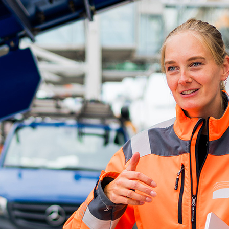
ick
d-Center der HPA
cht aller Verkehrsmeldungen im Hafen am