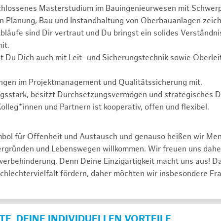
chlossenes Masterstudium im Bauingenieurwesen mit Schwer
in Planung, Bau und Instandhaltung von Oberbauanlagen zeich
läufe sind Dir vertraut und Du bringst ein solides Verständnis
it.
t Du Dich auch mit Leit- und Sicherungstechnik sowie Oberle
ungen im Projektmanagement und Qualitätssicherung mit.
ngsstark, besitzt Durchsetzungsvermögen und strategisches 
lleg*innen und Partnern ist kooperativ, offen und flexibel.
mbol für Offenheit und Austausch und genauso heißen wir Me
tergründen und Lebenswegen willkommen. Wir freuen uns dah
erbehinderung. Denn Deine Einzigartigkeit macht uns aus! D
schlechtervielfalt fördern, daher möchten wir insbesondere Fr
E, DEINE INDIVIDUELLEN VORTEILE