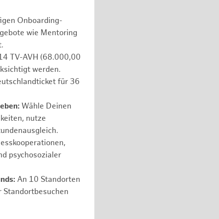
figen Onboarding-
ngebote wie Mentoring
.
e 14 TV-AVH (68.000,00
ksichtigt werden.
utschlandticket für 36
leben:
Wähle Deinen
hkeiten, nutze
tundenausgleich.
nesskooperationen,
nd psychosozialer
unds:
An 10 Standorten
er Standortbesuchen