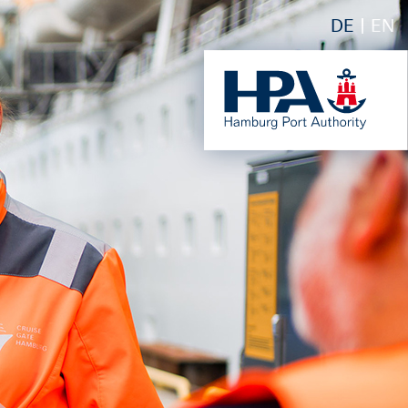
DE
EN