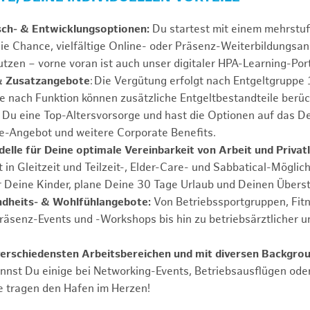
sch- & Entwicklungsoptionen:
Du startest mit einem mehrstu
ie Chance, vielfältige Online- oder Präsenz-Weiterbildungsa
tzen – vorne voran ist auch unser digitaler HPA-Learning-Port
& Zusatzangebote
: Die Vergütung erfolgt nach Entgeltgrupp
Je nach Funktion können zusätzliche Entgeltbestandteile berüc
Du eine Top-Altersvorsorge und hast die Optionen auf das De
e-Angebot und weitere Corporate Benefits.
elle für Deine optimale Vereinbarkeit von Arbeit und Privat
 in Gleitzeit und Teilzeit-, Elder-Care- und Sabbatical-Möglic
r Deine Kinder, plane Deine 30 Tage Urlaub und Deinen Übers
ndheits- & Wohlfühlangebote:
Von Betriebssportgruppen, Fit
Präsenz-Events und -Workshops bis hin zu betriebsärztlicher u
verschiedensten Arbeitsbereichen und mit diversen Backgro
annst Du einige bei Networking-Events, Betriebsausflügen od
e tragen den Hafen im Herzen!