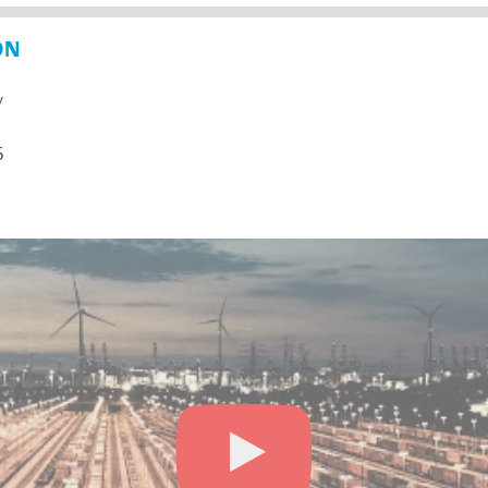
ON
y
5