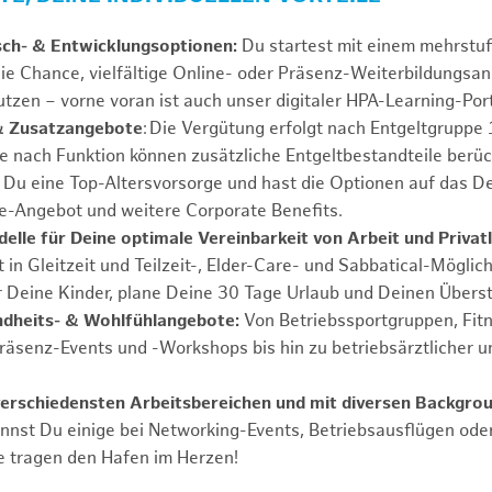
sch- & Entwicklungsoptionen:
Du startest mit einem mehrstu
ie Chance, vielfältige Online- oder Präsenz-Weiterbildungsa
tzen – vorne voran ist auch unser digitaler HPA-Learning-Port
& Zusatzangebote
: Die Vergütung erfolgt nach Entgeltgrupp
Je nach Funktion können zusätzliche Entgeltbestandteile berüc
Du eine Top-Altersvorsorge und hast die Optionen auf das De
e-Angebot und weitere Corporate Benefits.
elle für Deine optimale Vereinbarkeit von Arbeit und Privat
 in Gleitzeit und Teilzeit-, Elder-Care- und Sabbatical-Möglic
r Deine Kinder, plane Deine 30 Tage Urlaub und Deinen Übers
ndheits- & Wohlfühlangebote:
Von Betriebssportgruppen, Fit
Präsenz-Events und -Workshops bis hin zu betriebsärztlicher u
verschiedensten Arbeitsbereichen und mit diversen Backgro
annst Du einige bei Networking-Events, Betriebsausflügen od
e tragen den Hafen im Herzen!