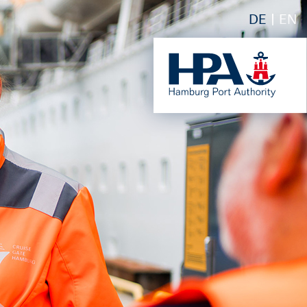
DE
EN