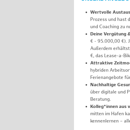
Wertvolle Austau
Prozess und hast d
und Coaching zu nu
Deine Vergütung 
€ - 95.000,00 €). 
Außerdem erhältst 
€, das Lease-a-Bik
Attraktive Zeitmod
hybriden Arbeitsort
Ferienangebote fü
Nachhaltige Gesu
über digitale und 
Beratung.
Kolleg*innen aus 
mitten im Hafen k
kennenlernen – all