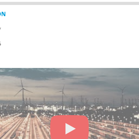
ON
y
5