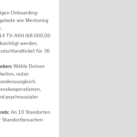
figen Onboarding-
ngebote wie Mentoring
.
e 14 TV-AVH (68.000,00
ksichtigt werden.
utschlandticket für 36
leben:
Wähle Deinen
hkeiten, nutze
tundenausgleich.
nesskooperationen,
nd psychosozialer
unds:
An 10 Standorten
er Standortbesuchen