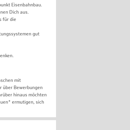
punkt Eisenbahnbau.
nen Dich aus.
 für die
itungssystemen gut
Denken.
nschen mit
er über Bewerbungen
arüber hinaus möchten
auen* ermutigen, sich