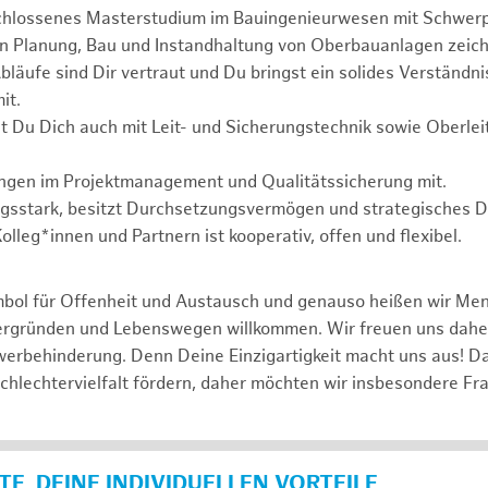
chlossenes Masterstudium im Bauingenieurwesen mit Schwer
in Planung, Bau und Instandhaltung von Oberbauanlagen zeich
läufe sind Dir vertraut und Du bringst ein solides Verständnis
it.
t Du Dich auch mit Leit- und Sicherungstechnik sowie Oberle
ungen im Projektmanagement und Qualitätssicherung mit.
ngsstark, besitzt Durchsetzungsvermögen und strategisches 
lleg*innen und Partnern ist kooperativ, offen und flexibel.
mbol für Offenheit und Austausch und genauso heißen wir Me
tergründen und Lebenswegen willkommen. Wir freuen uns dah
erbehinderung. Denn Deine Einzigartigkeit macht uns aus! D
schlechtervielfalt fördern, daher möchten wir insbesondere Fr
E, DEINE INDIVIDUELLEN VORTEILE