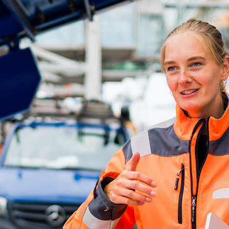
ick
d-Center der HPA
cht aller Verkehrsmeldungen im Hafen am