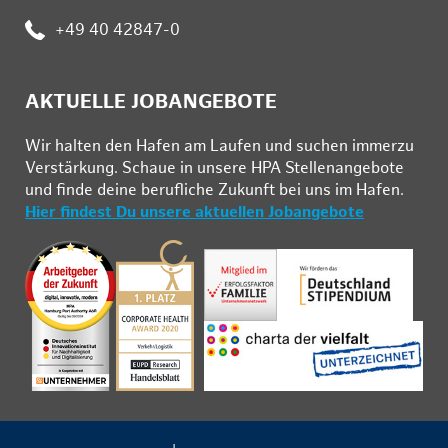
:
+49 40 42847-0
AKTUELLE JOBANGEBOTE
Wir hal­ten den Ha­fen am Lau­fen und su­chen im­mer­zu
Ver­stär­kung. Schau­e in un­se­re HPA Stel­len­an­ge­bo­te
und fin­de deine be­ruf­li­che Zu­kunft bei uns im Ha­fen.
Hier findest Du unsere aktuellen Jobangebote