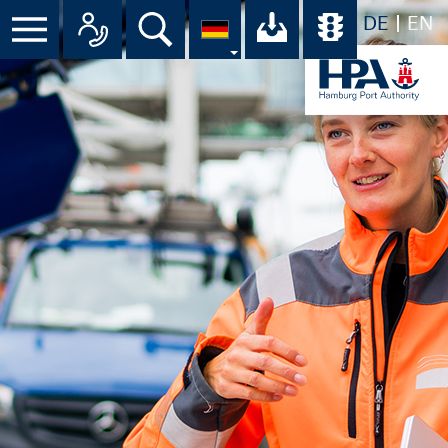
DE
EN
Menü
Alle Ansprechpartner im Überbli
Suche
Ihr Download-C
Übersicht