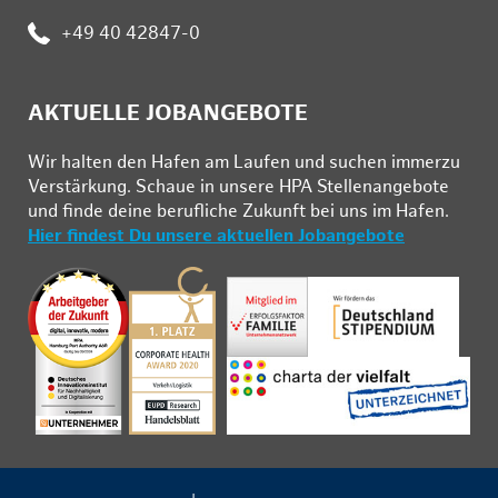
:
+49 40 42847-0
AKTUELLE JOBANGEBOTE
Wir hal­ten den Ha­fen am Lau­fen und su­chen im­mer­zu
Ver­stär­kung. Schau­e in un­se­re HPA Stel­len­an­ge­bo­te
und fin­de deine be­ruf­li­che Zu­kunft bei uns im Ha­fen.
Hier findest Du unsere aktuellen Jobangebote