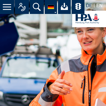
DE
EN
Menü
Alle Ansprechpartner im Überbli
Suche
Ihr Download-C
Übersicht