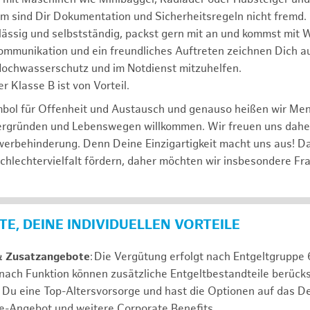
m sind Dir Dokumentation und Sicherheitsregeln nicht fremd.
lässig und selbstständig, packst gern mit an und kommst mit W
ommunikation und ein freundliches Auftreten zeichnen Dich a
 Hochwasserschutz und im Notdienst mitzuhelfen.
r Klasse B ist von Vorteil.
mbol für Offenheit und Austausch und genauso heißen wir Me
tergründen und Lebenswegen willkommen. Wir freuen uns dah
erbehinderung. Denn Deine Einzigartigkeit macht uns aus! D
schlechtervielfalt fördern, daher möchten wir insbesondere Fr
E, DEINE INDIVIDUELLEN VORTEILE
& Zusatzangebote
: Die Vergütung erfolgt nach Entgeltgrupp
 nach Funktion können zusätzliche Entgeltbestandteile berücks
Du eine Top-Altersvorsorge und hast die Optionen auf das De
e-Angebot und weitere Corporate Benefits.