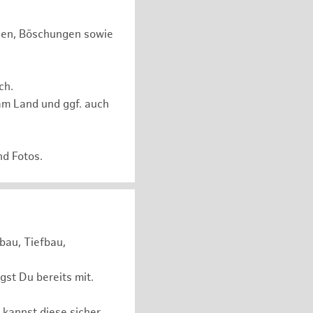
chen, Böschungen sowie
ch.
am Land und ggf. auch
nd Fotos.
bau, Tiefbau,
st Du bereits mit.
 kannst diese sicher