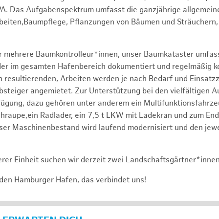
PA. Das Aufgabenspektrum umfasst die ganzjährige allgemein
rbeiten,Baumpflege, Pflanzungen von Bäumen und Sträuchern,
er mehrere Baumkontrolleur*innen, unser Baumkataster umfas
r im gesamten Hafenbereich dokumentiert und regelmäßig kontr
 resultierenden, Arbeiten werden je nach Bedarf und Einsatz
bsteiger angemietet. Zur Unterstützung bei den vielfältigen 
fügung, dazu gehören unter anderem ein Multifunktionsfahrz
raupe,ein Radlader, ein 7,5 t LKW mit Ladekran und zum End
ser Maschinenbestand wird laufend modernisiert und den jewe
rer Einheit suchen wir derzeit zwei Landschaftsgärtner*inne
 den Hamburger Hafen, das verbindet uns!