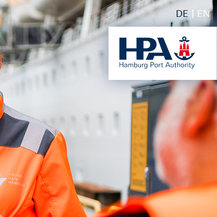
DE
EN