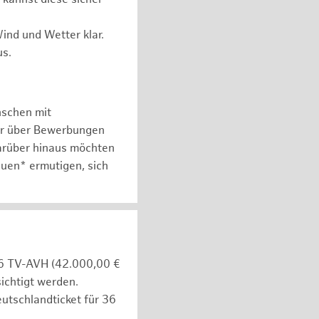
ind und Wetter klar.
us.
nschen mit
er über Bewerbungen
arüber hinaus möchten
auen* ermutigen, sich
e 6 TV-AVH (42.000,00 €
ichtigt werden.
utschlandticket für 36