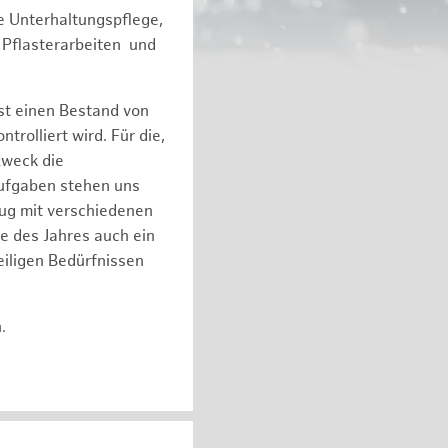
e Unterhaltungspflege,
 Pflasterarbeiten und
st einen Bestand von
olliert wird. Für die,
zweck die
Aufgaben stehen uns
eug mit verschiedenen
e des Jahres auch ein
iligen Bedürfnissen
n.