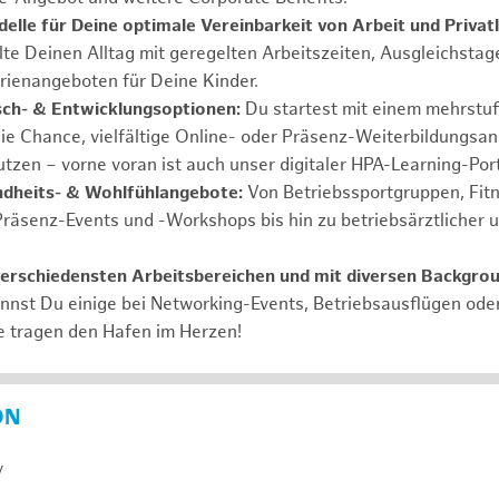
elle für Deine optimale Vereinbarkeit von Arbeit und Privat
lte Deinen Alltag mit geregelten Arbeitszeiten, Ausgleichstag
rienangeboten für Deine Kinder.
ch- & Entwicklungsoptionen:
Du startest mit einem mehrstu
ie Chance, vielfältige Online- oder Präsenz-Weiterbildungsa
tzen – vorne voran ist auch unser digitaler HPA-Learning-Port
ndheits- & Wohlfühlangebote:
Von Betriebssportgruppen, Fit
Präsenz-Events und -Workshops bis hin zu betriebsärztlicher 
verschiedensten Arbeitsbereichen und mit diversen Backgro
annst Du einige bei Networking-Events, Betriebsausflügen od
e tragen den Hafen im Herzen!
ON
y