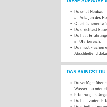
DIESE AUFGABEN
Du setzt Neubau‑ 
an Anlagen des Ho
Oberflächenentwäs
Du errichtest Bauw
Du hast Erfahrunge
im Uferbereich.
Du misst Flächen 
Abschließend dokum
DAS BRINGST DU
Du verfügst über 
Wasserbau oder ein
Erfahrung im Umga
Du hast zudem Erfa
Du arbeitest gerne