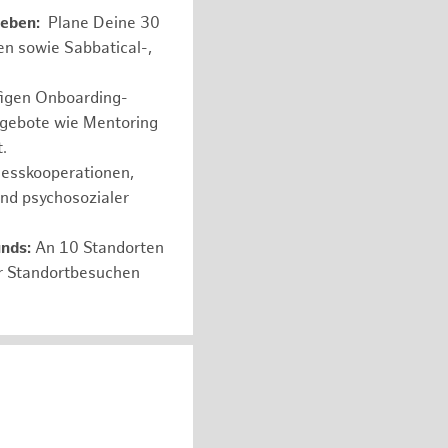
leben:
Plane Deine 30
en sowie Sabbatical-,
figen Onboarding-
ngebote wie Mentoring
.
nesskooperationen,
und psychosozialer
unds:
An 10 Standorten
er Standortbesuchen