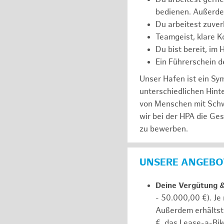
bedienen. Außerde
Du arbeitest zuver
Teamgeist, klare K
Du bist bereit, im
Ein Führerschein de
Unser Hafen ist ein Sy
unterschiedlichen Hin
von Menschen mit Schw
wir bei der HPA die Ge
zu bewerben.
UNSERE ANGEBOT
Deine Vergütung 
- 50.000,00 €). Je
Außerdem erhältst 
€, das Lease-a-Bik