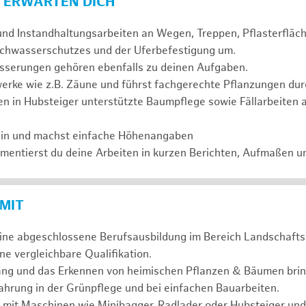
 ERWARTEN DICH
und Instandhaltungsarbeiten an Wegen, Treppen, Pflasterflä
chwasserschutzes und der Uferbefestigung um.
serungen gehören ebenfalls zu deinen Aufgaben.
erke wie z.B. Zäune und führst fachgerechte Pflanzungen dur
n in Hubsteiger unterstützte Baumpflege sowie Fällarbeiten 
ein und machst einfache Höhenangaben
entierst du deine Arbeiten in kurzen Berichten, Aufmaßen u
 MIT
eine abgeschlossene Berufsausbildung im Bereich Landschafts
e vergleichbare Qualifikation.
ng und das Erkennen von heimischen Pflanzen & Bäumen bring
hrung in der Grünpflege und bei einfachen Bauarbeiten.
 mit Maschinen wie Minibagger, Radlader oder Hubsteiger und