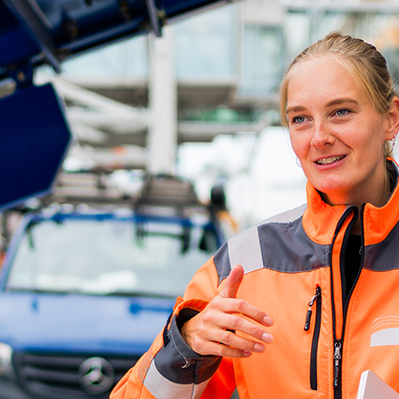
ick
d-Center der HPA
cht aller Verkehrsmeldungen im Hafen am