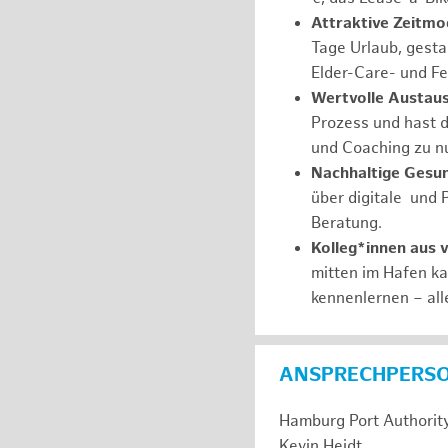
Attraktive Zeitmod
Tage Urlaub, gesta
Elder-Care- und Fe
Wertvolle Austaus
Prozess und hast d
und Coaching zu nu
Nachhaltige Gesu
über digitale und 
Beratung.
Kolleg*innen aus 
mitten im Hafen k
kennenlernen – all
ANSPRECHPERS
Hamburg Port Authorit
Kevin Heidt