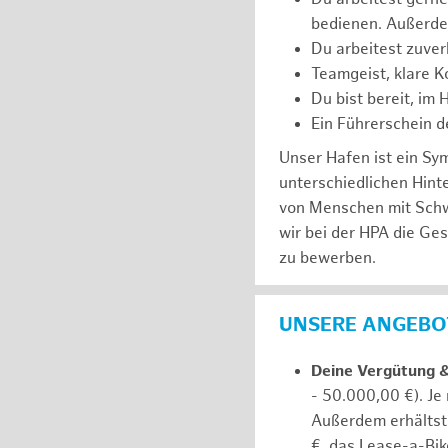
bedienen. Außerde
Du arbeitest zuver
Teamgeist, klare K
Du bist bereit, im
Ein Führerschein de
Unser Hafen ist ein Sy
unterschiedlichen Hin
von Menschen mit Schw
wir bei der HPA die Ge
zu bewerben.
UNSERE ANGEBOT
Deine Vergütung 
- 50.000,00 €). Je
Außerdem erhältst 
€, das Lease-a-Bik