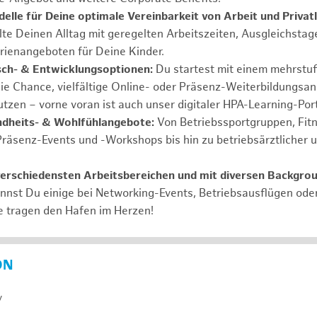
elle für Deine optimale Vereinbarkeit von Arbeit und Privat
lte Deinen Alltag mit geregelten Arbeitszeiten, Ausgleichstag
rienangeboten für Deine Kinder.
ch- & Entwicklungsoptionen:
Du startest mit einem mehrstu
ie Chance, vielfältige Online- oder Präsenz-Weiterbildungsa
tzen – vorne voran ist auch unser digitaler HPA-Learning-Port
ndheits- & Wohlfühlangebote:
Von Betriebssportgruppen, Fit
Präsenz-Events und -Workshops bis hin zu betriebsärztlicher 
verschiedensten Arbeitsbereichen und mit diversen Backgro
annst Du einige bei Networking-Events, Betriebsausflügen od
e tragen den Hafen im Herzen!
ON
y