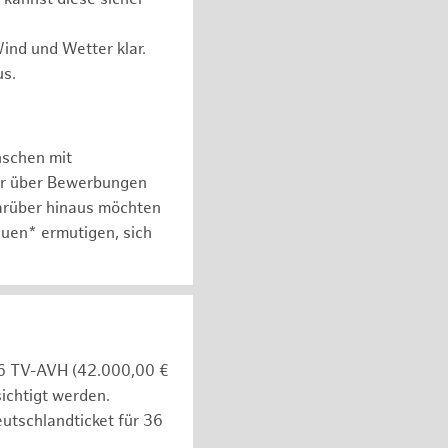
ind und Wetter klar.
us.
nschen mit
er über Bewerbungen
arüber hinaus möchten
auen* ermutigen, sich
e 6 TV-AVH (42.000,00 €
ichtigt werden.
utschlandticket für 36