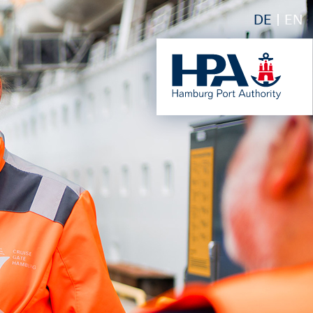
DE
EN