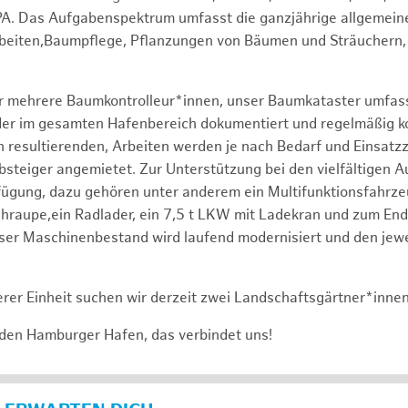
PA. Das Aufgabenspektrum umfasst die ganzjährige allgemein
rbeiten,Baumpflege, Pflanzungen von Bäumen und Sträuchern,
er mehrere Baumkontrolleur*innen, unser Baumkataster umfas
r im gesamten Hafenbereich dokumentiert und regelmäßig kontr
 resultierenden, Arbeiten werden je nach Bedarf und Einsatz
bsteiger angemietet. Zur Unterstützung bei den vielfältigen 
fügung, dazu gehören unter anderem ein Multifunktionsfahrz
raupe,ein Radlader, ein 7,5 t LKW mit Ladekran und zum End
ser Maschinenbestand wird laufend modernisiert und den jewe
rer Einheit suchen wir derzeit zwei Landschaftsgärtner*inne
 den Hamburger Hafen, das verbindet uns!