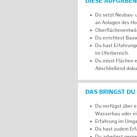
DIESE AUFGABEN
Du setzt Neubau‑ 
an Anlagen des Ho
Oberflächenentwäs
Du errichtest Bauw
Du hast Erfahrunge
im Uferbereich.
Du misst Flächen 
Abschließend dokum
DAS BRINGST DU
Du verfügst über 
Wasserbau oder ein
Erfahrung im Umga
Du hast zudem Erfa
Du arbeitest gerne