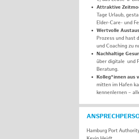
Attraktive Zeitmod
Tage Urlaub, gesta
Elder-Care- und Fe
Wertvolle Austaus
Prozess und hast d
und Coaching zu nu
Nachhaltige Gesu
über digitale und 
Beratung.
Kolleg*innen aus 
mitten im Hafen k
kennenlernen – all
ANSPRECHPERS
Hamburg Port Authorit
Kevin Heidt