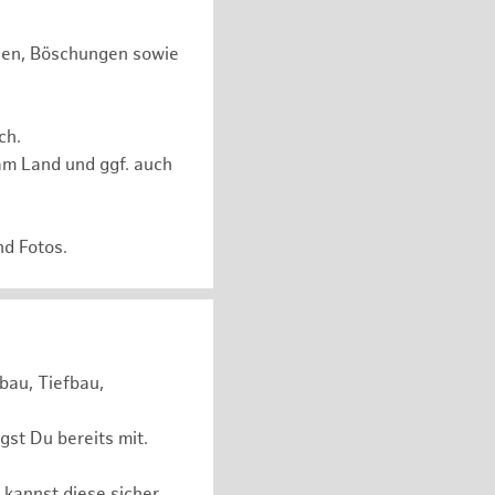
chen, Böschungen sowie
ch.
am Land und ggf. auch
nd Fotos.
bau, Tiefbau,
st Du bereits mit.
 kannst diese sicher