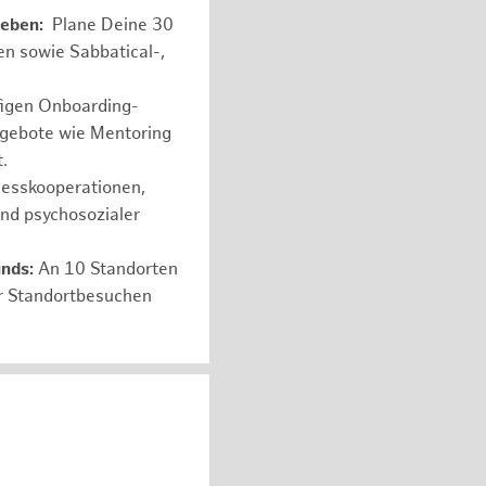
leben:
Plane Deine 30
en sowie Sabbatical-,
figen Onboarding-
ngebote wie Mentoring
.
nesskooperationen,
und psychosozialer
unds:
An 10 Standorten
er Standortbesuchen