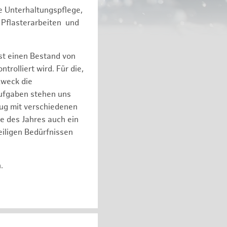
e Unterhaltungspflege,
 Pflasterarbeiten und
st einen Bestand von
olliert wird. Für die,
zweck die
Aufgaben stehen uns
eug mit verschiedenen
e des Jahres auch ein
iligen Bedürfnissen
n.