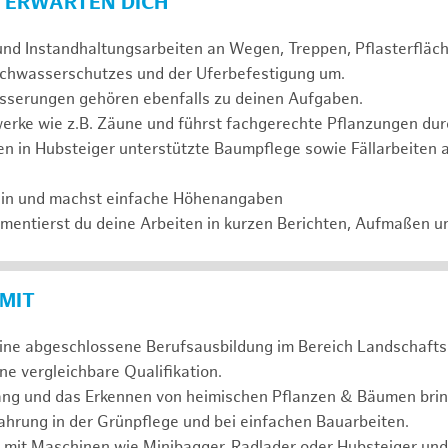
 ERWARTEN DICH
und Instandhaltungsarbeiten an Wegen, Treppen, Pflasterflä
chwasserschutzes und der Uferbefestigung um.
serungen gehören ebenfalls zu deinen Aufgaben.
erke wie z.B. Zäune und führst fachgerechte Pflanzungen dur
n in Hubsteiger unterstützte Baumpflege sowie Fällarbeiten 
ein und machst einfache Höhenangaben
entierst du deine Arbeiten in kurzen Berichten, Aufmaßen u
 MIT
eine abgeschlossene Berufsausbildung im Bereich Landschafts
e vergleichbare Qualifikation.
ng und das Erkennen von heimischen Pflanzen & Bäumen bring
hrung in der Grünpflege und bei einfachen Bauarbeiten.
 mit Maschinen wie Minibagger, Radlader oder Hubsteiger und