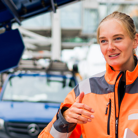
d-Center der HPA
cht aller Verkehrsmeldungen im Hafen am