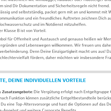
m sind Dir Dokumentation und Sicherheitsregeln nicht fremd.
lässig und selbstständig, packst gern mit an und kommst mit W
ommunikation und ein freundliches Auftreten zeichnen Dich a
 Hochwasserschutz und im Notdienst mitzuhelfen.
r Klasse B ist von Vorteil.
mbol für Offenheit und Austausch und genauso heißen wir Me
tergründen und Lebenswegen willkommen. Wir freuen uns dah
erbehinderung. Denn Deine Einzigartigkeit macht uns aus! D
schlechtervielfalt fördern, daher möchten wir insbesondere Fr
E, DEINE INDIVIDUELLEN VORTEILE
& Zusatzangebote
: Die Vergütung erfolgt nach Entgeltgrupp
 nach Funktion können zusätzliche Entgeltbestandteile berücks
Du eine Top-Altersvorsorge und hast die Optionen auf das De
e-Angebot und weitere Corporate Benefits.