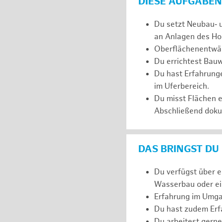
DIESE AUFGABEN
Du setzt Neubau‑ 
an Anlagen des Ho
Oberflächenentwäs
Du errichtest Bauw
Du hast Erfahrunge
im Uferbereich.
Du misst Flächen 
Abschließend dokum
DAS BRINGST DU
Du verfügst über 
Wasserbau oder ein
Erfahrung im Umga
Du hast zudem Erfa
Du arbeitest gerne