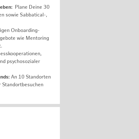
leben:
Plane Deine 30
en sowie Sabbatical-,
figen Onboarding-
ngebote wie Mentoring
.
nesskooperationen,
und psychosozialer
unds:
An 10 Standorten
er Standortbesuchen