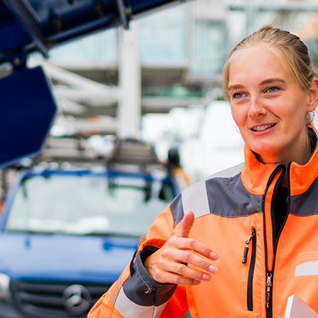
ick
d-Center der HPA
cht aller Verkehrsmeldungen im Hafen am