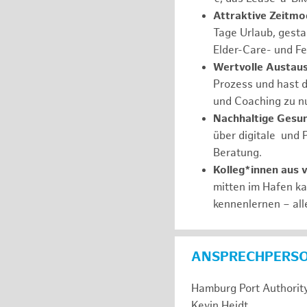
Attraktive Zeitmod
Tage Urlaub, gesta
Elder-Care- und Fe
Wertvolle Austaus
Prozess und hast d
und Coaching zu nu
Nachhaltige Gesu
über digitale und 
Beratung.
Kolleg*innen aus 
mitten im Hafen k
kennenlernen – all
ANSPRECHPERS
Hamburg Port Authorit
Kevin Heidt