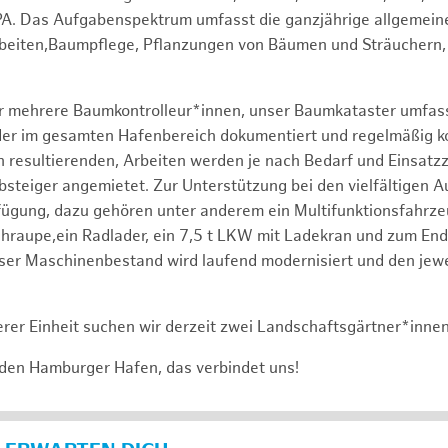
PA. Das Aufgabenspektrum umfasst die ganzjährige allgemein
rbeiten,Baumpflege, Pflanzungen von Bäumen und Sträuchern,
er mehrere Baumkontrolleur*innen, unser Baumkataster umfas
r im gesamten Hafenbereich dokumentiert und regelmäßig kontr
 resultierenden, Arbeiten werden je nach Bedarf und Einsatz
bsteiger angemietet. Zur Unterstützung bei den vielfältigen 
fügung, dazu gehören unter anderem ein Multifunktionsfahrz
raupe,ein Radlader, ein 7,5 t LKW mit Ladekran und zum End
ser Maschinenbestand wird laufend modernisiert und den jewe
rer Einheit suchen wir derzeit zwei Landschaftsgärtner*inne
 den Hamburger Hafen, das verbindet uns!