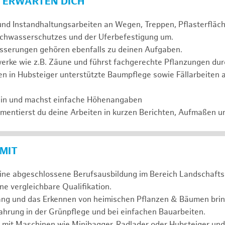
 ERWARTEN DICH
und Instandhaltungsarbeiten an Wegen, Treppen, Pflasterflä
chwasserschutzes und der Uferbefestigung um.
serungen gehören ebenfalls zu deinen Aufgaben.
erke wie z.B. Zäune und führst fachgerechte Pflanzungen dur
n in Hubsteiger unterstützte Baumpflege sowie Fällarbeiten 
ein und machst einfache Höhenangaben
entierst du deine Arbeiten in kurzen Berichten, Aufmaßen u
 MIT
eine abgeschlossene Berufsausbildung im Bereich Landschafts
e vergleichbare Qualifikation.
ng und das Erkennen von heimischen Pflanzen & Bäumen bring
hrung in der Grünpflege und bei einfachen Bauarbeiten.
 mit Maschinen wie Minibagger, Radlader oder Hubsteiger und