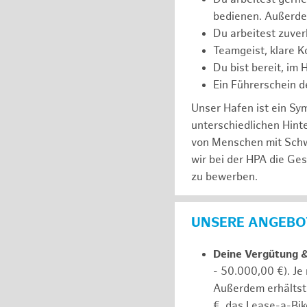
bedienen. Außerde
Du arbeitest zuver
Teamgeist, klare K
Du bist bereit, im
Ein Führerschein de
Unser Hafen ist ein Sy
unterschiedlichen Hin
von Menschen mit Schw
wir bei der HPA die Ge
zu bewerben.
UNSERE ANGEBOT
Deine Vergütung 
- 50.000,00 €). Je
Außerdem erhältst 
€, das Lease-a-Bik