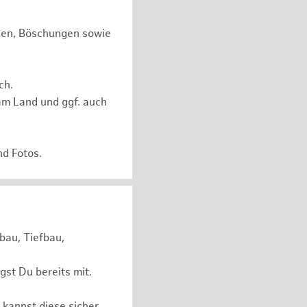
chen, Böschungen sowie
ch.
am Land und ggf. auch
nd Fotos.
bau, Tiefbau,
st Du bereits mit.
 kannst diese sicher