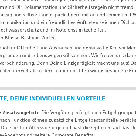
m sind Dir Dokumentation und Sicherheitsregeln nicht fremd.
lässig und selbstständig, packst gern mit an und kommst mit W
ommunikation und ein freundliches Auftreten zeichnen Dich a
 Hochwasserschutz und im Notdienst mitzuhelfen.
r Klasse B ist von Vorteil.
mbol für Offenheit und Austausch und genauso heißen wir Me
tergründen und Lebenswegen willkommen. Wir freuen uns dah
erbehinderung. Denn Deine Einzigartigkeit macht uns aus! D
schlechtervielfalt fördern, daher möchten wir insbesondere Fr
E, DEINE INDIVIDUELLEN VORTEILE
& Zusatzangebote
: Die Vergütung erfolgt nach Entgeltgrupp
 nach Funktion können zusätzliche Entgeltbestandteile berücks
Du eine Top-Altersvorsorge und hast die Optionen auf das De
e-Angebot und weitere Corporate Benefits.