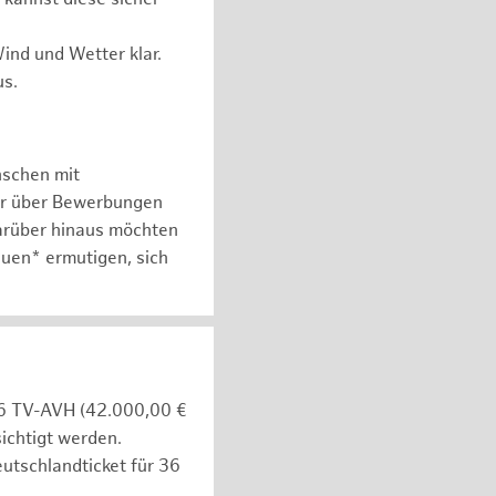
ind und Wetter klar.
us.
nschen mit
er über Bewerbungen
arüber hinaus möchten
auen* ermutigen, sich
e 6 TV-AVH (42.000,00 €
ichtigt werden.
utschlandticket für 36