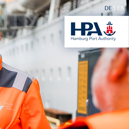
DE
EN