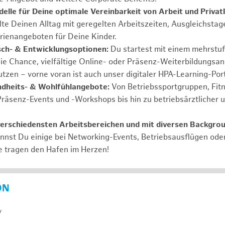
elle für Deine optimale Vereinbarkeit von Arbeit und Privat
lte Deinen Alltag mit geregelten Arbeitszeiten, Ausgleichstag
rienangeboten für Deine Kinder.
ch- & Entwicklungsoptionen:
Du startest mit einem mehrstu
ie Chance, vielfältige Online- oder Präsenz-Weiterbildungsa
tzen – vorne voran ist auch unser digitaler HPA-Learning-Port
ndheits- & Wohlfühlangebote:
Von Betriebssportgruppen, Fit
Präsenz-Events und -Workshops bis hin zu betriebsärztlicher 
verschiedensten Arbeitsbereichen und mit diversen Backgro
annst Du einige bei Networking-Events, Betriebsausflügen od
e tragen den Hafen im Herzen!
ON
y