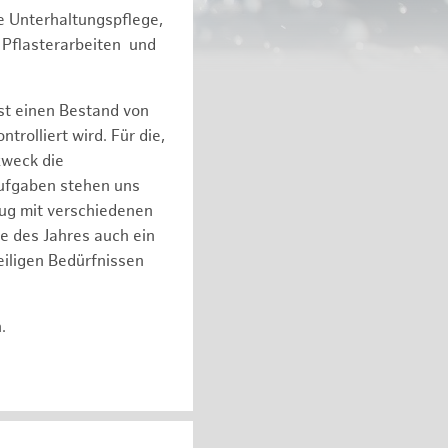
e Unterhaltungspflege,
 Pflasterarbeiten und
st einen Bestand von
olliert wird. Für die,
zweck die
Aufgaben stehen uns
eug mit verschiedenen
e des Jahres auch ein
iligen Bedürfnissen
n.