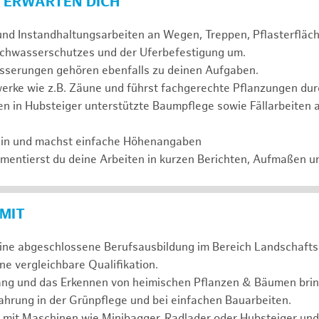
 ERWARTEN DICH
und Instandhaltungsarbeiten an Wegen, Treppen, Pflasterflä
chwasserschutzes und der Uferbefestigung um.
serungen gehören ebenfalls zu deinen Aufgaben.
erke wie z.B. Zäune und führst fachgerechte Pflanzungen dur
n in Hubsteiger unterstützte Baumpflege sowie Fällarbeiten 
ein und machst einfache Höhenangaben
entierst du deine Arbeiten in kurzen Berichten, Aufmaßen u
 MIT
eine abgeschlossene Berufsausbildung im Bereich Landschafts
e vergleichbare Qualifikation.
ng und das Erkennen von heimischen Pflanzen & Bäumen bring
hrung in der Grünpflege und bei einfachen Bauarbeiten.
 mit Maschinen wie Minibagger, Radlader oder Hubsteiger und