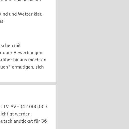
ind und Wetter klar.
us.
nschen mit
er über Bewerbungen
arüber hinaus möchten
auen* ermutigen, sich
e 6 TV-AVH (42.000,00 €
ichtigt werden.
utschlandticket für 36