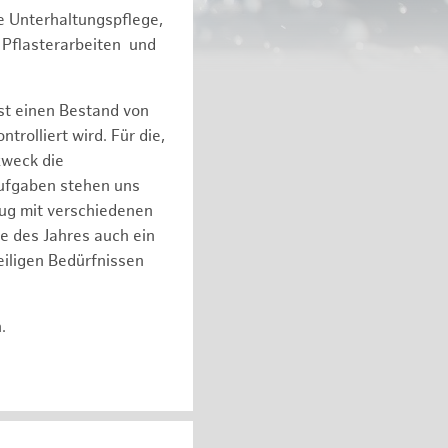
e Unterhaltungspflege,
 Pflasterarbeiten und
st einen Bestand von
olliert wird. Für die,
zweck die
Aufgaben stehen uns
eug mit verschiedenen
e des Jahres auch ein
iligen Bedürfnissen
n.