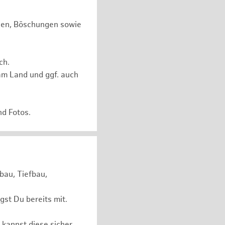
chen, Böschungen sowie
ch.
am Land und ggf. auch
nd Fotos.
bau, Tiefbau,
st Du bereits mit.
 kannst diese sicher