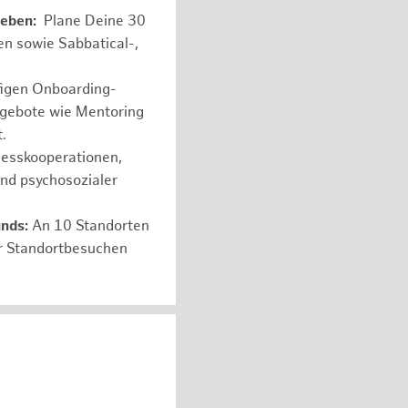
leben:
Plane Deine 30
en sowie Sabbatical-,
figen Onboarding-
ngebote wie Mentoring
.
nesskooperationen,
und psychosozialer
unds:
An 10 Standorten
er Standortbesuchen