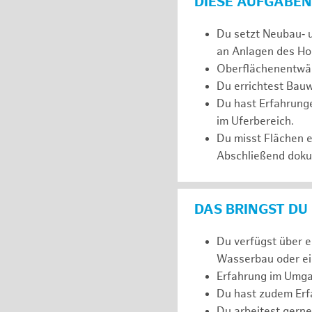
DIESE AUFGABEN
Du setzt Neubau‑ 
an Anlagen des Ho
Oberflächenentwäs
Du errichtest Bauw
Du hast Erfahrunge
im Uferbereich.
Du misst Flächen 
Abschließend dokum
DAS BRINGST DU
Du verfügst über 
Wasserbau oder ein
Erfahrung im Umga
Du hast zudem Erfa
Du arbeitest gerne