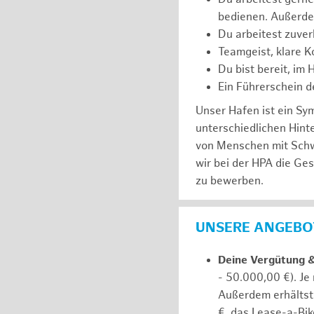
bedienen. Außerde
Du arbeitest zuver
Teamgeist, klare K
Du bist bereit, im
Ein Führerschein de
Unser Hafen ist ein Sy
unterschiedlichen Hin
von Menschen mit Schw
wir bei der HPA die Ge
zu bewerben.
UNSERE ANGEBOT
Deine Vergütung 
- 50.000,00 €). Je
Außerdem erhältst 
€, das Lease-a-Bik