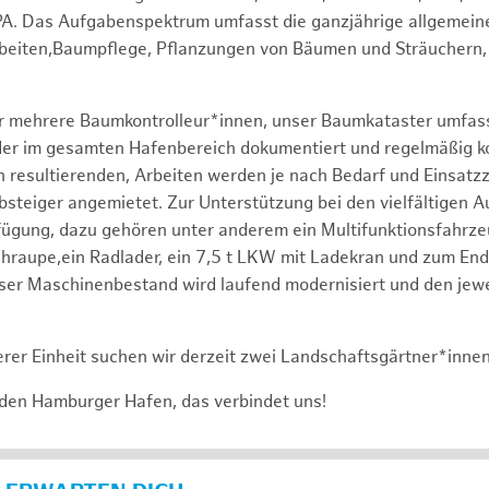
PA. Das Aufgabenspektrum umfasst die ganzjährige allgemein
rbeiten,Baumpflege, Pflanzungen von Bäumen und Sträuchern,
er mehrere Baumkontrolleur*innen, unser Baumkataster umfas
r im gesamten Hafenbereich dokumentiert und regelmäßig kontr
 resultierenden, Arbeiten werden je nach Bedarf und Einsatz
bsteiger angemietet. Zur Unterstützung bei den vielfältigen 
fügung, dazu gehören unter anderem ein Multifunktionsfahrz
raupe,ein Radlader, ein 7,5 t LKW mit Ladekran und zum End
ser Maschinenbestand wird laufend modernisiert und den jewe
rer Einheit suchen wir derzeit zwei Landschaftsgärtner*inne
 den Hamburger Hafen, das verbindet uns!