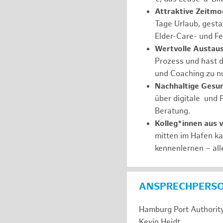
Attraktive Zeitmod
Tage Urlaub, gesta
Elder-Care- und Fe
Wertvolle Austaus
Prozess und hast d
und Coaching zu nu
Nachhaltige Gesu
über digitale und 
Beratung.
Kolleg*innen aus 
mitten im Hafen k
kennenlernen – all
ANSPRECHPERS
Hamburg Port Authorit
Kevin Heidt