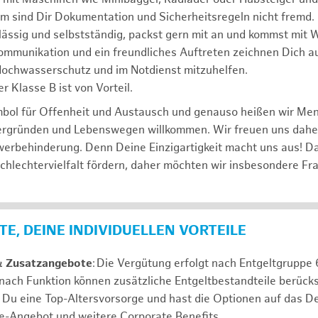
m sind Dir Dokumentation und Sicherheitsregeln nicht fremd.
lässig und selbstständig, packst gern mit an und kommst mit W
ommunikation und ein freundliches Auftreten zeichnen Dich a
 Hochwasserschutz und im Notdienst mitzuhelfen.
r Klasse B ist von Vorteil.
mbol für Offenheit und Austausch und genauso heißen wir Me
tergründen und Lebenswegen willkommen. Wir freuen uns dah
erbehinderung. Denn Deine Einzigartigkeit macht uns aus! D
schlechtervielfalt fördern, daher möchten wir insbesondere Fr
E, DEINE INDIVIDUELLEN VORTEILE
& Zusatzangebote
: Die Vergütung erfolgt nach Entgeltgrupp
 nach Funktion können zusätzliche Entgeltbestandteile berücks
Du eine Top-Altersvorsorge und hast die Optionen auf das De
e-Angebot und weitere Corporate Benefits.