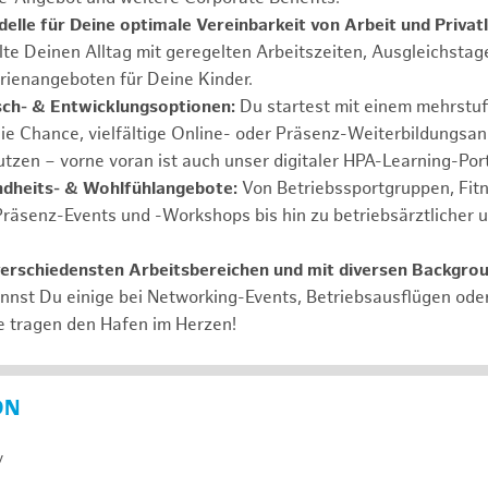
elle für Deine optimale Vereinbarkeit von Arbeit und Privat
lte Deinen Alltag mit geregelten Arbeitszeiten, Ausgleichstag
rienangeboten für Deine Kinder.
ch- & Entwicklungsoptionen:
Du startest mit einem mehrstu
ie Chance, vielfältige Online- oder Präsenz-Weiterbildungsa
tzen – vorne voran ist auch unser digitaler HPA-Learning-Port
ndheits- & Wohlfühlangebote:
Von Betriebssportgruppen, Fit
Präsenz-Events und -Workshops bis hin zu betriebsärztlicher 
verschiedensten Arbeitsbereichen und mit diversen Backgro
annst Du einige bei Networking-Events, Betriebsausflügen od
e tragen den Hafen im Herzen!
ON
y