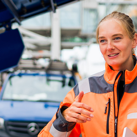
ick
d-Center der HPA
cht aller Verkehrsmeldungen im Hafen am