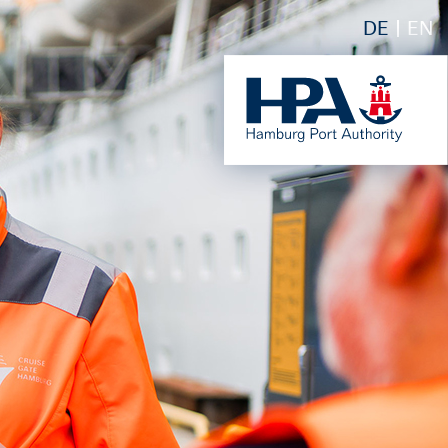
DE
EN