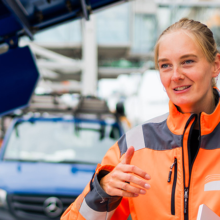
d-Center der HPA
cht aller Verkehrsmeldungen im Hafen am