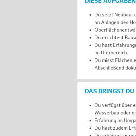
DIESE AUFGABEN
Du setzt Neubau‑ 
an Anlagen des Ho
Oberflächenentwäs
Du errichtest Bauw
Du hast Erfahrunge
im Uferbereich.
Du misst Flächen 
Abschließend dokum
DAS BRINGST DU
Du verfügst über 
Wasserbau oder ein
Erfahrung im Umga
Du hast zudem Erfa
Du arbeitest gerne