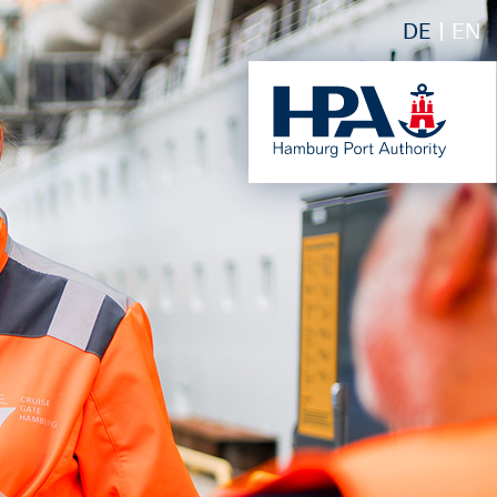
DE
EN