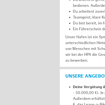
bedienen. Außerde
Du arbeitest zuver
Teamgeist, klare K
Du bist bereit, im
Ein Führerschein de
Unser Hafen ist ein Sy
unterschiedlichen Hin
von Menschen mit Schw
wir bei der HPA die Ge
zu bewerben.
UNSERE ANGEBOT
Deine Vergütung 
- 50.000,00 €). Je
Außerdem erhältst 
€, das Lease-a-Bik