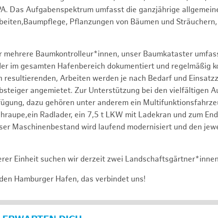
PA. Das Aufgabenspektrum umfasst die ganzjährige allgemein
rbeiten,Baumpflege, Pflanzungen von Bäumen und Sträuchern,
er mehrere Baumkontrolleur*innen, unser Baumkataster umfas
r im gesamten Hafenbereich dokumentiert und regelmäßig kontr
 resultierenden, Arbeiten werden je nach Bedarf und Einsatz
bsteiger angemietet. Zur Unterstützung bei den vielfältigen 
fügung, dazu gehören unter anderem ein Multifunktionsfahrz
raupe,ein Radlader, ein 7,5 t LKW mit Ladekran und zum End
ser Maschinenbestand wird laufend modernisiert und den jewe
rer Einheit suchen wir derzeit zwei Landschaftsgärtner*inne
 den Hamburger Hafen, das verbindet uns!