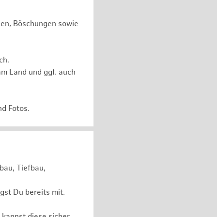
chen, Böschungen sowie
ch.
am Land und ggf. auch
nd Fotos.
bau, Tiefbau,
st Du bereits mit.
 kannst diese sicher