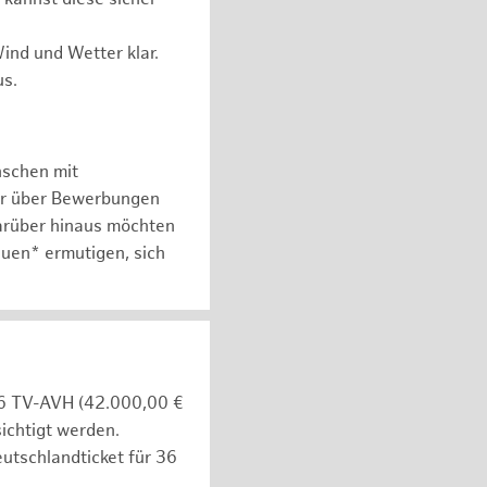
ind und Wetter klar.
us.
nschen mit
er über Bewerbungen
arüber hinaus möchten
auen* ermutigen, sich
e 6 TV-AVH (42.000,00 €
ichtigt werden.
utschlandticket für 36