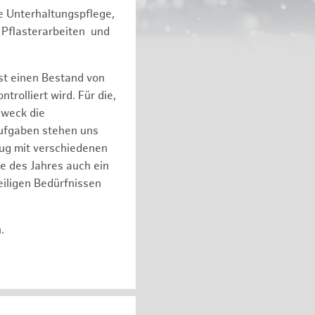
e Unterhaltungspflege,
 Pflasterarbeiten und
st einen Bestand von
olliert wird. Für die,
zweck die
Aufgaben stehen uns
eug mit verschiedenen
e des Jahres auch ein
iligen Bedürfnissen
n.