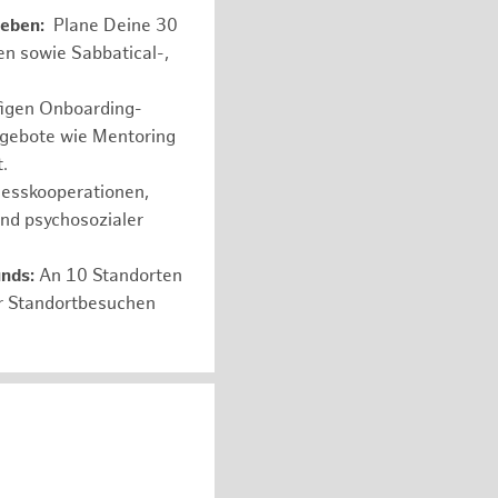
leben:
Plane Deine 30
en sowie Sabbatical-,
figen Onboarding-
ngebote wie Mentoring
.
nesskooperationen,
und psychosozialer
unds:
An 10 Standorten
er Standortbesuchen