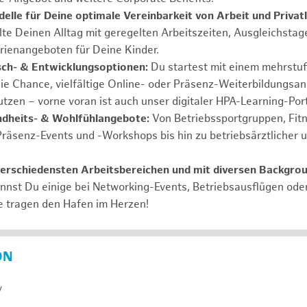
elle für Deine optimale Vereinbarkeit von Arbeit und Privat
lte Deinen Alltag mit geregelten Arbeitszeiten, Ausgleichstag
rienangeboten für Deine Kinder.
ch- & Entwicklungsoptionen:
Du startest mit einem mehrstu
ie Chance, vielfältige Online- oder Präsenz-Weiterbildungsa
tzen – vorne voran ist auch unser digitaler HPA-Learning-Port
ndheits- & Wohlfühlangebote:
Von Betriebssportgruppen, Fit
Präsenz-Events und -Workshops bis hin zu betriebsärztlicher 
verschiedensten Arbeitsbereichen und mit diversen Backgro
annst Du einige bei Networking-Events, Betriebsausflügen od
e tragen den Hafen im Herzen!
ON
y