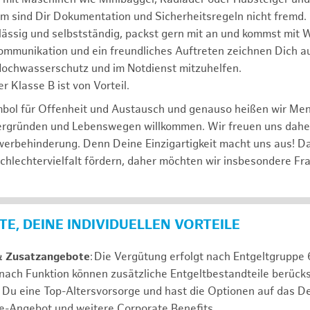
m sind Dir Dokumentation und Sicherheitsregeln nicht fremd.
lässig und selbstständig, packst gern mit an und kommst mit W
ommunikation und ein freundliches Auftreten zeichnen Dich a
 Hochwasserschutz und im Notdienst mitzuhelfen.
r Klasse B ist von Vorteil.
mbol für Offenheit und Austausch und genauso heißen wir Me
tergründen und Lebenswegen willkommen. Wir freuen uns dah
erbehinderung. Denn Deine Einzigartigkeit macht uns aus! D
schlechtervielfalt fördern, daher möchten wir insbesondere Fr
E, DEINE INDIVIDUELLEN VORTEILE
& Zusatzangebote
: Die Vergütung erfolgt nach Entgeltgrupp
 nach Funktion können zusätzliche Entgeltbestandteile berücks
Du eine Top-Altersvorsorge und hast die Optionen auf das De
e-Angebot und weitere Corporate Benefits.