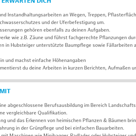
 ERWARTEN DICH
und Instandhaltungsarbeiten an Wegen, Treppen, Pflasterflä
chwasserschutzes und der Uferbefestigung um.
serungen gehören ebenfalls zu deinen Aufgaben.
erke wie z.B. Zäune und führst fachgerechte Pflanzungen dur
n in Hubsteiger unterstützte Baumpflege sowie Fällarbeiten 
ein und machst einfache Höhenangaben
entierst du deine Arbeiten in kurzen Berichten, Aufmaßen u
 MIT
eine abgeschlossene Berufsausbildung im Bereich Landschafts
e vergleichbare Qualifikation.
ng und das Erkennen von heimischen Pflanzen & Bäumen bring
hrung in der Grünpflege und bei einfachen Bauarbeiten.
 mit Maschinen wie Minibagger, Radlader oder Hubsteiger und