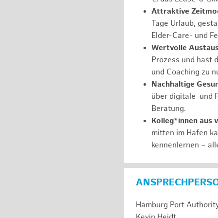
Attraktive Zeitmod
Tage Urlaub, gesta
Elder-Care- und Fe
Wertvolle Austaus
Prozess und hast d
und Coaching zu nu
Nachhaltige Gesu
über digitale und 
Beratung.
Kolleg*innen aus 
mitten im Hafen k
kennenlernen – all
ANSPRECHPERS
Hamburg Port Authorit
Kevin Heidt