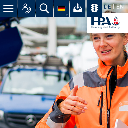
DE
EN
Suche
Ihr Download-C
Übersicht