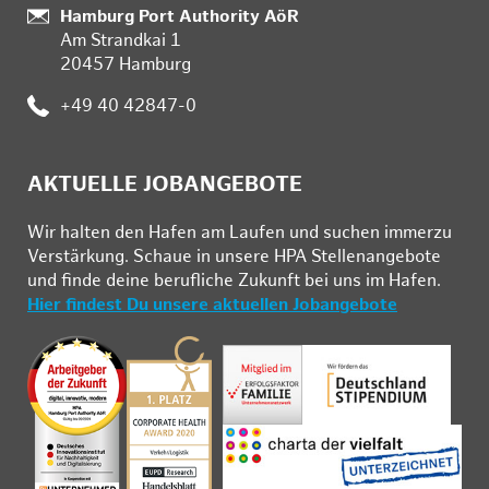
Standort:
Hamburg Port Authority AöR
Am Strandkai 1
20457 Hamburg
Telefon:
+49 40 42847-0
AKTUELLE JOBANGEBOTE
Wir hal­ten den Ha­fen am Lau­fen und su­chen im­mer­zu
Ver­stär­kung. Schau­e in un­se­re HPA Stel­len­an­ge­bo­te
und fin­de deine be­ruf­li­che Zu­kunft bei uns im Ha­fen.
Hier findest Du unsere aktuellen Jobangebote