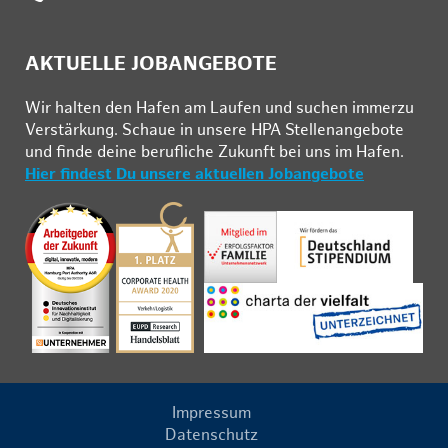
AKTUELLE JOBANGEBOTE
Wir hal­ten den Ha­fen am Lau­fen und su­chen im­mer­zu
Ver­stär­kung. Schau­e in un­se­re HPA Stel­len­an­ge­bo­te
und fin­de deine be­ruf­li­che Zu­kunft bei uns im Ha­fen.
Hier findest Du unsere aktuellen Jobangebote
Impressum
Datenschutz