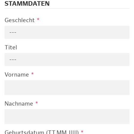
STAMMDATEN
Geschlecht
*
---
Titel
---
Vorname
*
Nachname
*
Geburtsdatum (TT.MM.JJJJ)
*