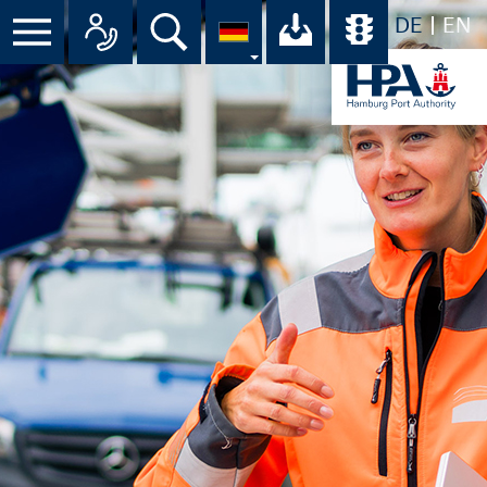
DE
EN
Menü
Alle Ansprechpartner im Überbli
Suche
Ihr Download-C
Übersicht