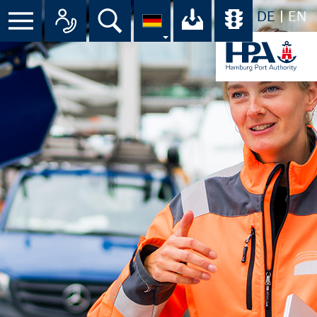
DE
EN
Suche
Ihr Download-C
Übersicht