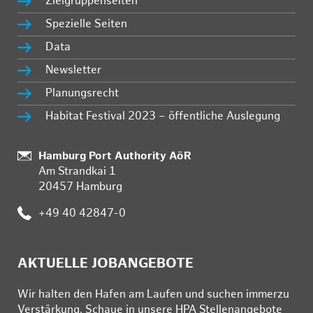
Zielgruppenseiten
Spezielle Seiten
Data
Newsletter
Planungsrecht
Habitat Festival 2023 – öffentliche Auslegung
Standort:
Hamburg Port Authority AöR
Am Strandkai 1
20457 Hamburg
Telefon:
+49 40 42847-0
AKTUELLE JOBANGEBOTE
Wir hal­ten den Ha­fen am Lau­fen und su­chen im­mer­zu
Ver­stär­kung. Schau­e in un­se­re HPA Stel­len­an­ge­bo­te