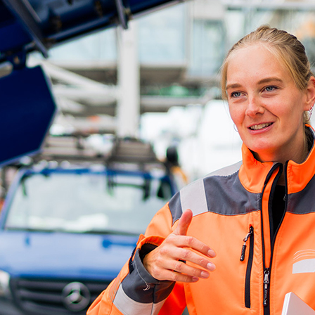
d-Center der HPA
cht aller Verkehrsmeldungen im Hafen am