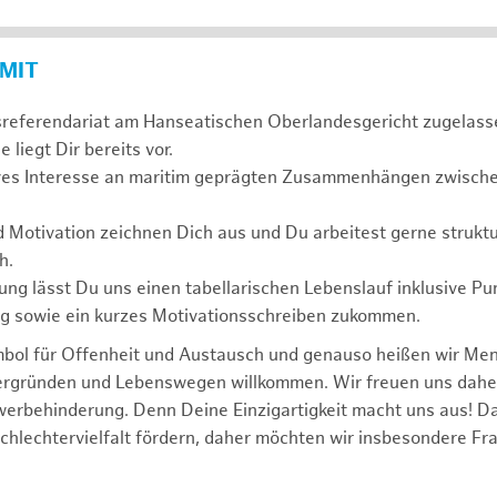
 MIT
sreferendariat am Hanseatischen Oberlandesgericht zugelass
 liegt Dir bereits vor.
ives Interesse an maritim geprägten Zusammenhängen zwischen
d Motivation zeichnen Dich aus und Du arbeitest gerne struktu
h.
ng lässt Du uns einen tabellarischen Lebenslauf inklusive Pu
ng sowie ein kurzes Motivationsschreiben zukommen.
mbol für Offenheit und Austausch und genauso heißen wir Me
tergründen und Lebenswegen willkommen. Wir freuen uns dah
erbehinderung. Denn Deine Einzigartigkeit macht uns aus! D
schlechtervielfalt fördern, daher möchten wir insbesondere Fr