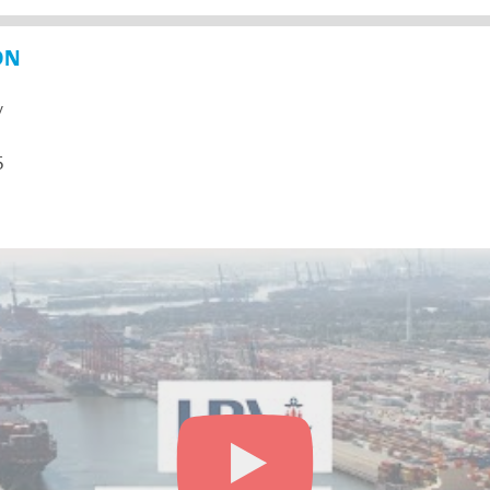
ON
y
5