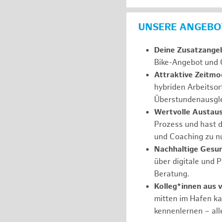
UNSERE ANGEBOT
Deine Zusatzange
Bike-Angebot und 
Attraktive Zeitmod
hybriden Arbeitsor
Überstundenausgle
Wertvolle Austau
Prozess und hast d
und Coaching zu nu
Nachhaltige Gesu
über digitale und 
Beratung.
Kolleg*innen aus 
mitten im Hafen k
kennenlernen – all