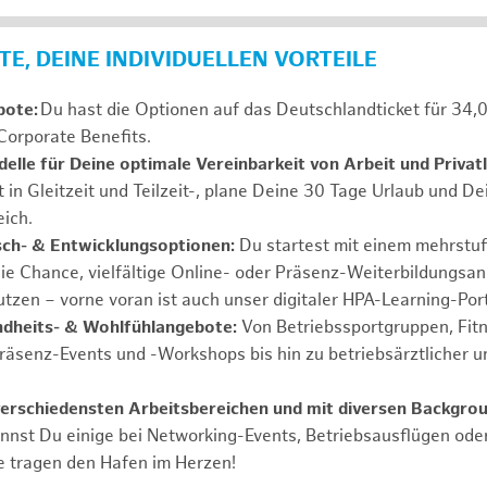
E, DEINE INDIVIDUELLEN VORTEILE
bote:
Du hast die Optionen auf das Deutschlandticket für 34,
Corporate Benefits.
elle für Deine optimale Vereinbarkeit von Arbeit und Privat
t in Gleitzeit und Teilzeit-, plane Deine 30 Tage Urlaub und D
ich.
sch- & Entwicklungsoptionen:
Du startest mit einem mehrstu
ie Chance, vielfältige Online- oder Präsenz-Weiterbildungsa
tzen – vorne voran ist auch unser digitaler HPA-Learning-Port
ndheits- & Wohlfühlangebote:
Von Betriebssportgruppen, Fit
Präsenz-Events und -Workshops bis hin zu betriebsärztlicher u
verschiedensten Arbeitsbereichen und mit diversen Backgrou
annst Du einige bei Networking-Events, Betriebsausflügen od
e tragen den Hafen im Herzen!