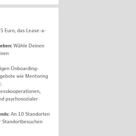
05 Euro, das Lease-a-
leben:
Wähle Deinen
einen
figen Onboarding-
ngebote wie Mentoring
.
nesskooperationen,
nd psychosozialer
nds:
An 10 Standorten
er Standortbesuchen