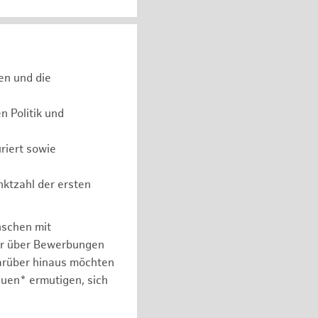
en und die
 Politik und
riert sowie
nktzahl der ersten
nschen mit
er über Bewerbungen
arüber hinaus möchten
auen* ermutigen, sich