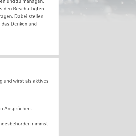
eren und zu managen.
es den Beschäftigten
ragen. Dabei stellen
ür das Denken und
g und wirst als aktives
on Ansprüchen.
undesbehörden nimmst