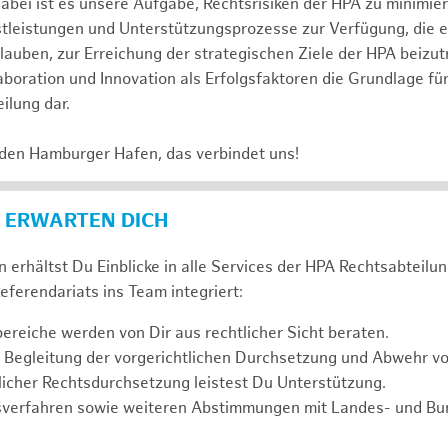
abei ist es unsere Aufgabe, Rechtsrisiken der HPA zu minimi
stleistungen und Unterstützungsprozesse zur Verfügung, die 
lauben, zur Erreichung der strategischen Ziele der HPA beizut
laboration und Innovation als Erfolgsfaktoren die Grundlage f
ilung dar.
 den Hamburger Hafen, das verbindet uns!
 ERWARTEN DICH
 erhältst Du Einblicke in alle Services der HPA Rechtsabteilun
eferendariats ins Team integriert:
reiche werden von Dir aus rechtlicher Sicht beraten.
 Begleitung der vorgerichtlichen Durchsetzung und Abwehr v
icher Rechtsdurchsetzung leistest Du Unterstützung.
sverfahren sowie weiteren Abstimmungen mit Landes- und B