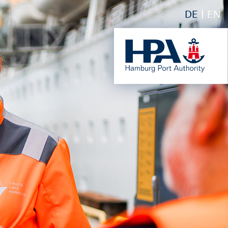
DE
EN