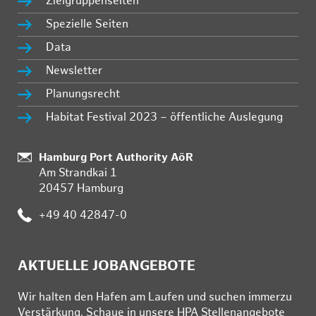
Zielgruppenseiten
Spezielle Seiten
Data
Newsletter
Planungsrecht
Habitat Festival 2023 – öffentliche Auslegung
Standort:
Hamburg Port Authority AöR
Am Strandkai 1
20457 Hamburg
Telefon:
+49 40 42847-0
AKTUELLE JOBANGEBOTE
Wir hal­ten den Ha­fen am Lau­fen und su­chen im­mer­zu
Ver­stär­kung. Schau­e in un­se­re HPA Stel­len­an­ge­bo­te