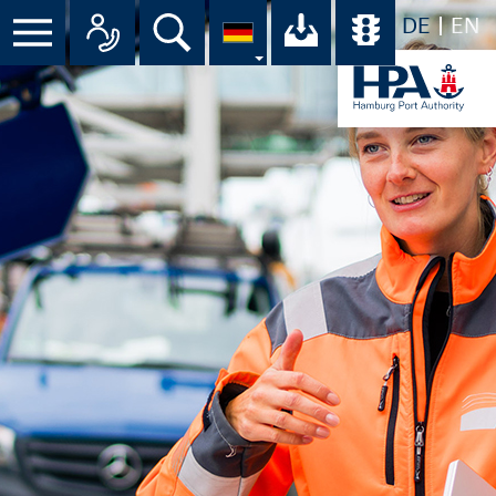
DE
EN
Suche
Ihr Download-C
Übersicht