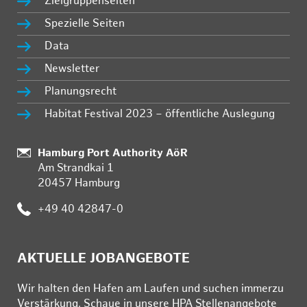
Zielgruppenseiten
Spezielle Seiten
Data
Newsletter
Planungsrecht
Habitat Festival 2023 – öffentliche Auslegung
:
Hamburg Port Authority AöR
Am Strandkai 1
20457 Hamburg
:
+49 40 42847-0
AKTUELLE JOBANGEBOTE
Wir hal­ten den Ha­fen am Lau­fen und su­chen im­mer­zu
Ver­stär­kung. Schau­e in un­se­re HPA Stel­len­an­ge­bo­te