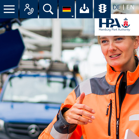
DE
EN
Menü
Alle Ansprechpartner im Überbli
Suche
Ihr Download-C
Übersicht