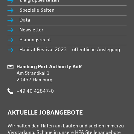
Zielgruppenseiten
Spezielle Seiten
Data
Newsletter
Planungsrecht
Habitat Festival 2023 – öffentliche Auslegung
Standort:
Hamburg Port Authority AöR
Am Strandkai 1
20457 Hamburg
Telefon:
+49 40 42847-0
AKTUELLE JOBANGEBOTE
Wir hal­ten den Ha­fen am Lau­fen und su­chen im­mer­zu
Ver­stär­kung. Schau­e in un­se­re HPA Stel­len­an­ge­bo­te