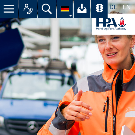
DE
EN
Suche
Ihr Download-C
Übersicht