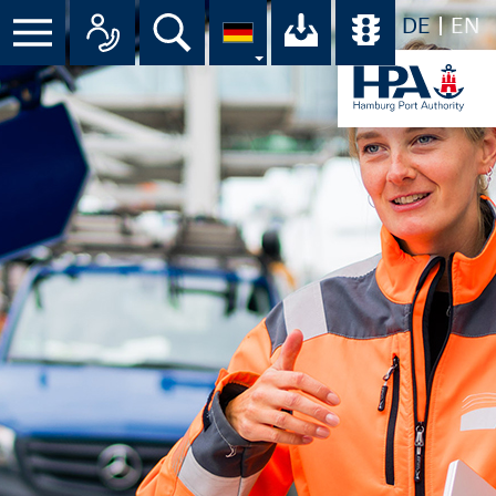
DE
EN
Suche
Ihr Download-C
Übersicht