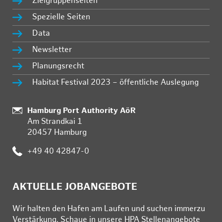
Zielgruppenseiten
Spezielle Seiten
Data
Newsletter
Planungsrecht
Habitat Festival 2023 – öffentliche Auslegung
:
Hamburg Port Authority AöR
Am Strandkai 1
20457 Hamburg
:
+49 40 42847-0
AKTUELLE JOBANGEBOTE
Wir hal­ten den Ha­fen am Lau­fen und su­chen im­mer­zu
Ver­stär­kung. Schau­e in un­se­re HPA Stel­len­an­ge­bo­te