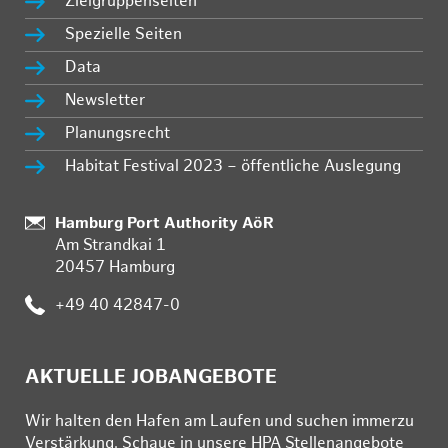
Zielgruppenseiten
Spezielle Seiten
Data
Newsletter
Planungsrecht
Habitat Festival 2023 – öffentliche Auslegung
Standort:
Hamburg Port Authority AöR
Am Strandkai 1
20457 Hamburg
Telefon:
+49 40 42847-0
AKTUELLE JOBANGEBOTE
Wir hal­ten den Ha­fen am Lau­fen und su­chen im­mer­zu
Ver­stär­kung. Schau­e in un­se­re HPA Stel­len­an­ge­bo­te