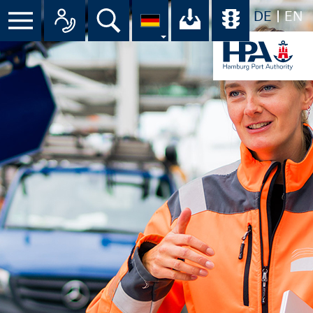
DE
EN
Menü
Alle Ansprechpartner im Überbli
Suche
Ihr Download-C
Übersicht