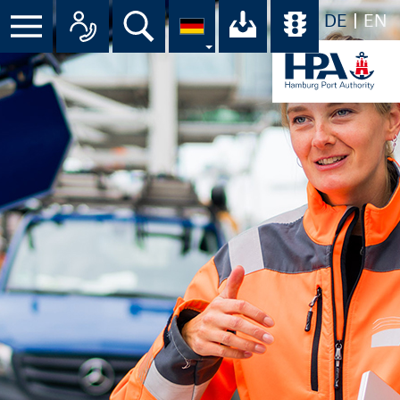
DE
EN
Menü
Alle Ansprechpartner im Überbli
Suche
Ihr Download-C
Übersicht