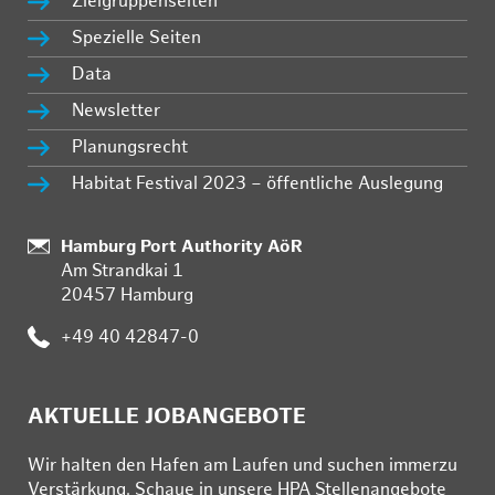
Zielgruppenseiten
Spezielle Seiten
Data
Newsletter
Planungsrecht
Habitat Festival 2023 – öffentliche Auslegung
:
Hamburg Port Authority AöR
Am Strandkai 1
20457 Hamburg
:
+49 40 42847-0
AKTUELLE JOBANGEBOTE
Wir hal­ten den Ha­fen am Lau­fen und su­chen im­mer­zu
Ver­stär­kung. Schau­e in un­se­re HPA Stel­len­an­ge­bo­te