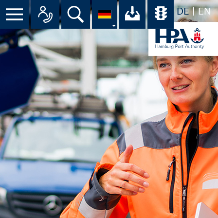
DE
EN
Suche
Ihr Download-C
Übersicht