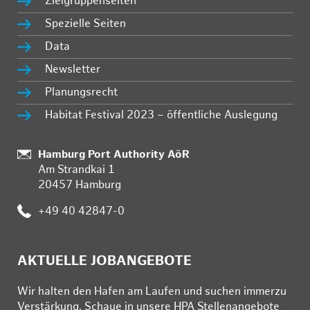
Zielgruppenseiten
Spezielle Seiten
Data
Newsletter
Planungsrecht
Habitat Festival 2023 – öffentliche Auslegung
Standort:
Hamburg Port Authority AöR
Am Strandkai 1
20457 Hamburg
Telefon:
+49 40 42847-0
AKTUELLE JOBANGEBOTE
Wir hal­ten den Ha­fen am Lau­fen und su­chen im­mer­zu
Ver­stär­kung. Schau­e in un­se­re HPA Stel­len­an­ge­bo­te