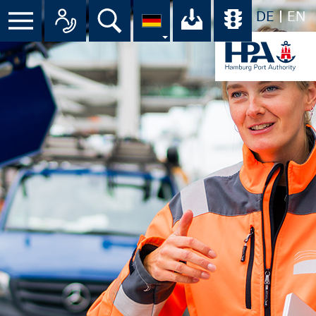
DE
EN
Menü
Alle Ansprechpartner im Überbli
Suche
Ihr Download-C
Übersicht