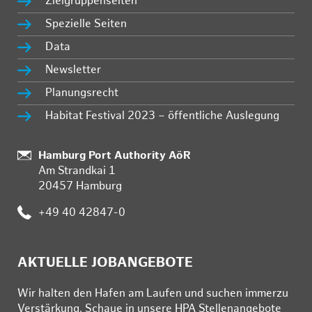
Zielgruppenseiten
Spezielle Seiten
Data
Newsletter
Planungsrecht
Habitat Festival 2023 – öffentliche Auslegung
:
Hamburg Port Authority AöR
Am Strandkai 1
20457 Hamburg
:
+49 40 42847-0
AKTUELLE JOBANGEBOTE
Wir hal­ten den Ha­fen am Lau­fen und su­chen im­mer­zu
Ver­stär­kung. Schau­e in un­se­re HPA Stel­len­an­ge­bo­te