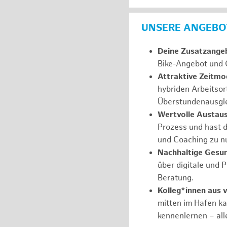
UNSERE ANGEBOT
Deine Zusatzange
Bike-Angebot und 
Attraktive Zeitmod
hybriden Arbeitsor
Überstundenausgle
Wertvolle Austau
Prozess und hast d
und Coaching zu nu
Nachhaltige Gesu
über digitale und 
Beratung.
Kolleg*innen aus 
mitten im Hafen k
kennenlernen – all