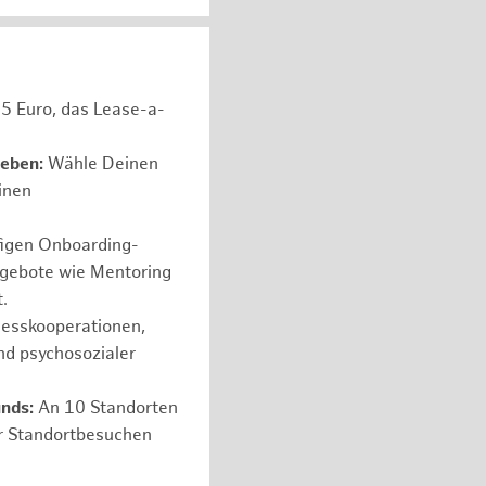
05 Euro, das Lease-a-
leben:
Wähle Deinen
einen
figen Onboarding-
ngebote wie Mentoring
.
nesskooperationen,
nd psychosozialer
nds:
An 10 Standorten
er Standortbesuchen