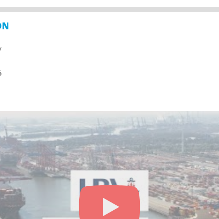
ON
y
5