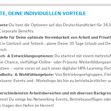
E, DEINE INDIVIDUELLEN VORTEILE
bote:
Du hast die Optionen auf das Deutschlandticket für 34,
Corporate Benefits.
elle für Deine optimale Vereinbarkeit von Arbeit und Privat
t in Gleitzeit und Teilzeit-, plane Deine 30 Tage Urlaub und D
ich.
sch- & Entwicklungsoptionen:
Du startest mit einem mehrstu
ie Chance, vielfältige Online- oder Präsenz-Weiterbildungsa
tzen – vorne voran ist auch unser digitaler HPA-Learning-Port
ndheits- & Wohlfühlangebote:
Von Betriebssportgruppen, Fit
Präsenz-Events und -Workshops bis hin zu betriebsärztlicher u
verschiedensten Arbeitsbereichen und mit diversen Backgrou
annst Du einige bei Networking-Events, Betriebsausflügen od
e tragen den Hafen im Herzen!