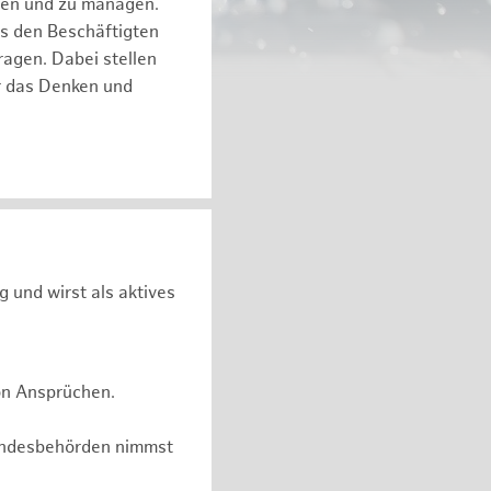
eren und zu managen.
es den Beschäftigten
ragen. Dabei stellen
ür das Denken und
g und wirst als aktives
on Ansprüchen.
undesbehörden nimmst