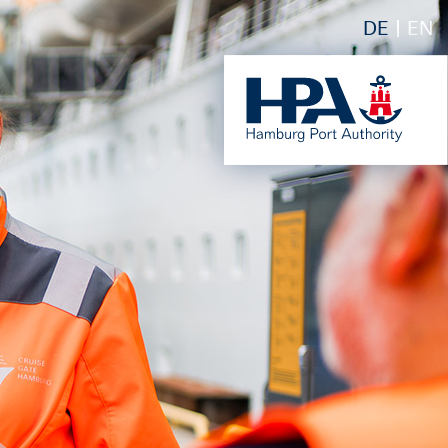
DE
EN