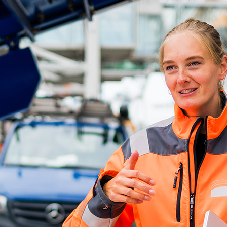
ick
d-Center der HPA
cht aller Verkehrsmeldungen im Hafen am