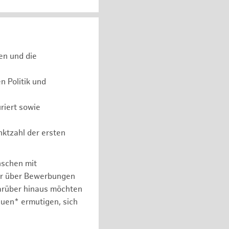
en und die
 Politik und
riert sowie
nktzahl der ersten
nschen mit
er über Bewerbungen
arüber hinaus möchten
auen* ermutigen, sich