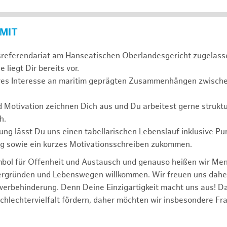
 MIT
sreferendariat am Hanseatischen Oberlandesgericht zugelass
 liegt Dir bereits vor.
ives Interesse an maritim geprägten Zusammenhängen zwischen
d Motivation zeichnen Dich aus und Du arbeitest gerne struktu
h.
ng lässt Du uns einen tabellarischen Lebenslauf inklusive Pu
ng sowie ein kurzes Motivationsschreiben zukommen.
mbol für Offenheit und Austausch und genauso heißen wir Me
tergründen und Lebenswegen willkommen. Wir freuen uns dah
erbehinderung. Denn Deine Einzigartigkeit macht uns aus! D
schlechtervielfalt fördern, daher möchten wir insbesondere Fr