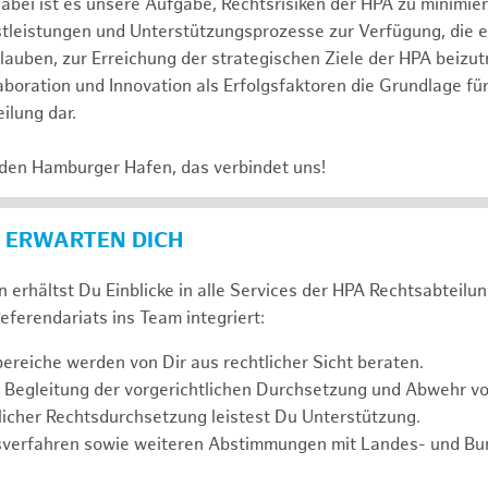
abei ist es unsere Aufgabe, Rechtsrisiken der HPA zu minimi
stleistungen und Unterstützungsprozesse zur Verfügung, die 
lauben, zur Erreichung der strategischen Ziele der HPA beizut
laboration und Innovation als Erfolgsfaktoren die Grundlage f
ilung dar.
 den Hamburger Hafen, das verbindet uns!
 ERWARTEN DICH
 erhältst Du Einblicke in alle Services der HPA Rechtsabteilun
eferendariats ins Team integriert:
reiche werden von Dir aus rechtlicher Sicht beraten.
 Begleitung der vorgerichtlichen Durchsetzung und Abwehr v
icher Rechtsdurchsetzung leistest Du Unterstützung.
sverfahren sowie weiteren Abstimmungen mit Landes- und B