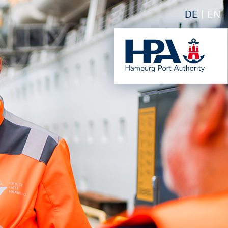
DE
EN