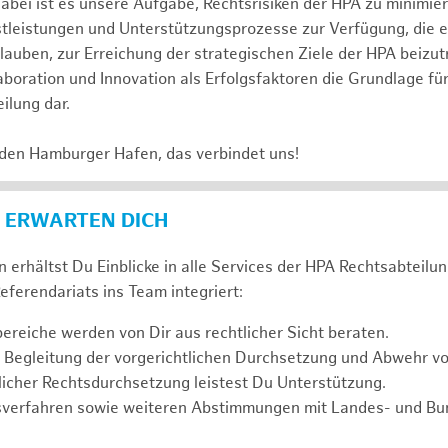
abei ist es unsere Aufgabe, Rechtsrisiken der HPA zu minimi
stleistungen und Unterstützungsprozesse zur Verfügung, die 
lauben, zur Erreichung der strategischen Ziele der HPA beizut
laboration und Innovation als Erfolgsfaktoren die Grundlage f
ilung dar.
 den Hamburger Hafen, das verbindet uns!
 ERWARTEN DICH
 erhältst Du Einblicke in alle Services der HPA Rechtsabteilun
eferendariats ins Team integriert:
reiche werden von Dir aus rechtlicher Sicht beraten.
 Begleitung der vorgerichtlichen Durchsetzung und Abwehr v
icher Rechtsdurchsetzung leistest Du Unterstützung.
sverfahren sowie weiteren Abstimmungen mit Landes- und B