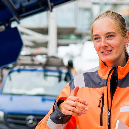
ick
d-Center der HPA
cht aller Verkehrsmeldungen im Hafen am