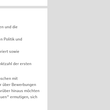
en und die
 Politik und
riert sowie
nktzahl der ersten
nschen mit
er über Bewerbungen
arüber hinaus möchten
auen* ermutigen, sich