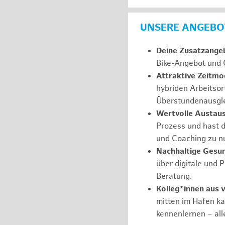
UNSERE ANGEBOT
Deine Zusatzange
Bike-Angebot und 
Attraktive Zeitmod
hybriden Arbeitsor
Überstundenausgle
Wertvolle Austau
Prozess und hast d
und Coaching zu nu
Nachhaltige Gesu
über digitale und 
Beratung.
Kolleg*innen aus 
mitten im Hafen k
kennenlernen – all