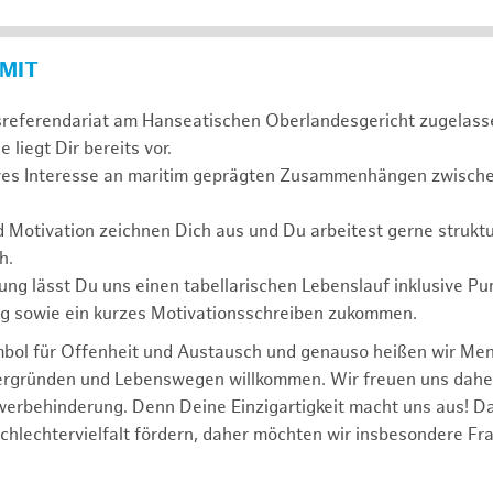
 MIT
sreferendariat am Hanseatischen Oberlandesgericht zugelass
 liegt Dir bereits vor.
ives Interesse an maritim geprägten Zusammenhängen zwischen
d Motivation zeichnen Dich aus und Du arbeitest gerne struktu
h.
ng lässt Du uns einen tabellarischen Lebenslauf inklusive Pu
ng sowie ein kurzes Motivationsschreiben zukommen.
mbol für Offenheit und Austausch und genauso heißen wir Me
tergründen und Lebenswegen willkommen. Wir freuen uns dah
erbehinderung. Denn Deine Einzigartigkeit macht uns aus! D
schlechtervielfalt fördern, daher möchten wir insbesondere Fr