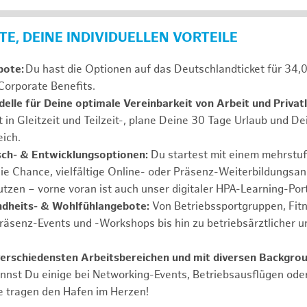
E, DEINE INDIVIDUELLEN VORTEILE
bote:
Du hast die Optionen auf das Deutschlandticket für 34,
Corporate Benefits.
elle für Deine optimale Vereinbarkeit von Arbeit und Privat
t in Gleitzeit und Teilzeit-, plane Deine 30 Tage Urlaub und D
ich.
sch- & Entwicklungsoptionen:
Du startest mit einem mehrstu
ie Chance, vielfältige Online- oder Präsenz-Weiterbildungsa
tzen – vorne voran ist auch unser digitaler HPA-Learning-Port
ndheits- & Wohlfühlangebote:
Von Betriebssportgruppen, Fit
Präsenz-Events und -Workshops bis hin zu betriebsärztlicher u
verschiedensten Arbeitsbereichen und mit diversen Backgrou
annst Du einige bei Networking-Events, Betriebsausflügen od
e tragen den Hafen im Herzen!