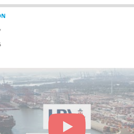
ON
y
5