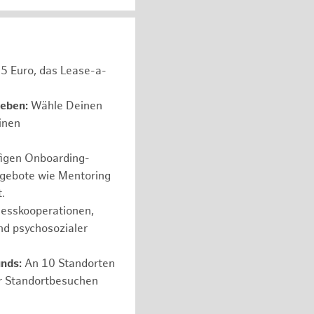
05 Euro, das Lease-a-
leben:
Wähle Deinen
einen
figen Onboarding-
ngebote wie Mentoring
.
nesskooperationen,
nd psychosozialer
nds:
An 10 Standorten
er Standortbesuchen