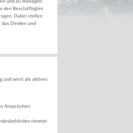
eren und zu managen.
es den Beschäftigten
ragen. Dabei stellen
ür das Denken und
g und wirst als aktives
on Ansprüchen.
undesbehörden nimmst