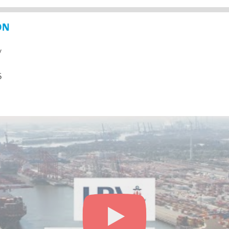
ON
y
5