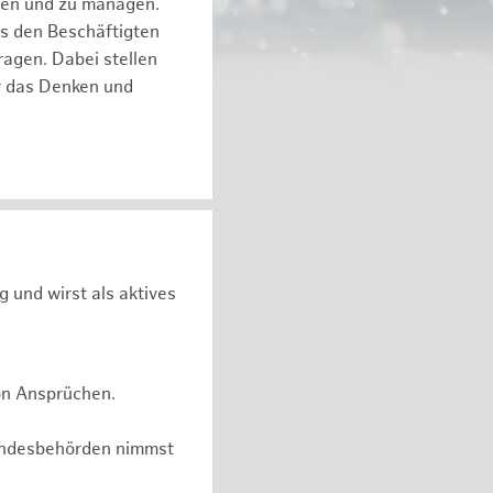
eren und zu managen.
es den Beschäftigten
ragen. Dabei stellen
ür das Denken und
g und wirst als aktives
on Ansprüchen.
undesbehörden nimmst