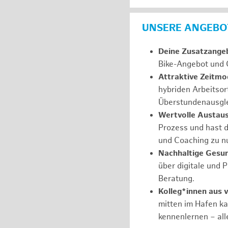
UNSERE ANGEBOT
Deine Zusatzange
Bike-Angebot und 
Attraktive Zeitmod
hybriden Arbeitsor
Überstundenausgle
Wertvolle Austau
Prozess und hast d
und Coaching zu nu
Nachhaltige Gesu
über digitale und 
Beratung.
Kolleg*innen aus 
mitten im Hafen k
kennenlernen – all