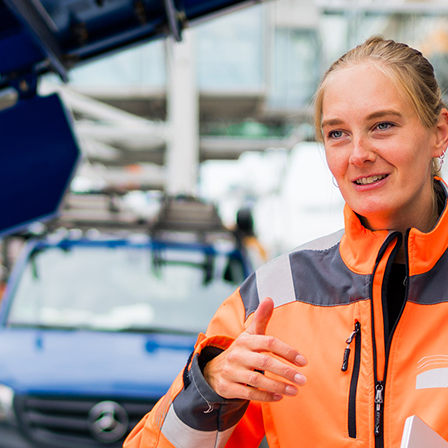
d-Center der HPA
cht aller Verkehrsmeldungen im Hafen am