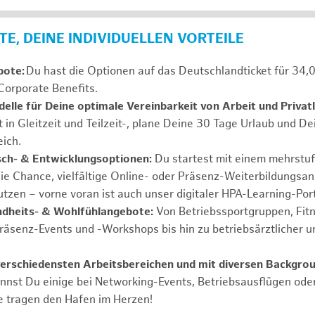
E, DEINE INDIVIDUELLEN VORTEILE
bote:
Du hast die Optionen auf das Deutschlandticket für 34,
Corporate Benefits.
elle für Deine optimale Vereinbarkeit von Arbeit und Privat
t in Gleitzeit und Teilzeit-, plane Deine 30 Tage Urlaub und D
ich.
sch- & Entwicklungsoptionen:
Du startest mit einem mehrstu
ie Chance, vielfältige Online- oder Präsenz-Weiterbildungsa
tzen – vorne voran ist auch unser digitaler HPA-Learning-Port
ndheits- & Wohlfühlangebote:
Von Betriebssportgruppen, Fit
Präsenz-Events und -Workshops bis hin zu betriebsärztlicher u
verschiedensten Arbeitsbereichen und mit diversen Backgrou
annst Du einige bei Networking-Events, Betriebsausflügen od
e tragen den Hafen im Herzen!