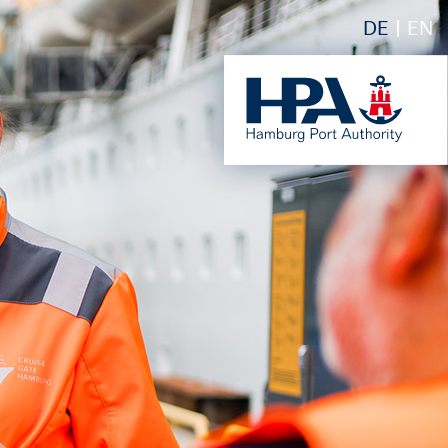
DE
EN