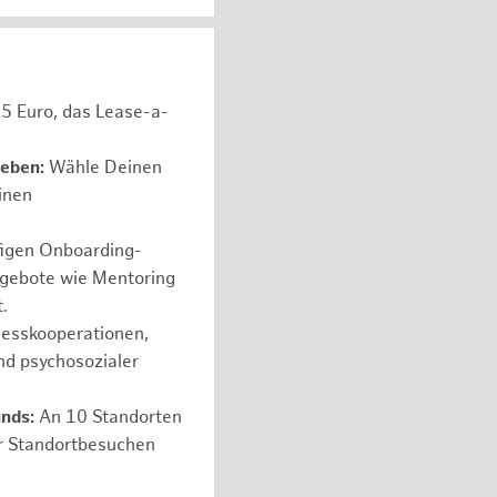
05 Euro, das Lease-a-
leben:
Wähle Deinen
einen
figen Onboarding-
ngebote wie Mentoring
.
nesskooperationen,
nd psychosozialer
nds:
An 10 Standorten
er Standortbesuchen