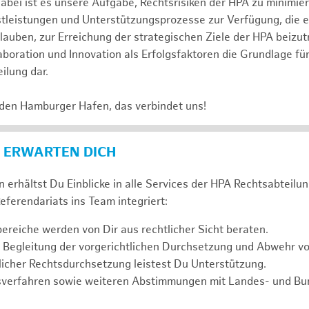
abei ist es unsere Aufgabe, Rechtsrisiken der HPA zu minimi
stleistungen und Unterstützungsprozesse zur Verfügung, die 
lauben, zur Erreichung der strategischen Ziele der HPA beizut
laboration und Innovation als Erfolgsfaktoren die Grundlage f
ilung dar.
 den Hamburger Hafen, das verbindet uns!
 ERWARTEN DICH
 erhältst Du Einblicke in alle Services der HPA Rechtsabteilun
eferendariats ins Team integriert:
reiche werden von Dir aus rechtlicher Sicht beraten.
 Begleitung der vorgerichtlichen Durchsetzung und Abwehr v
icher Rechtsdurchsetzung leistest Du Unterstützung.
sverfahren sowie weiteren Abstimmungen mit Landes- und B