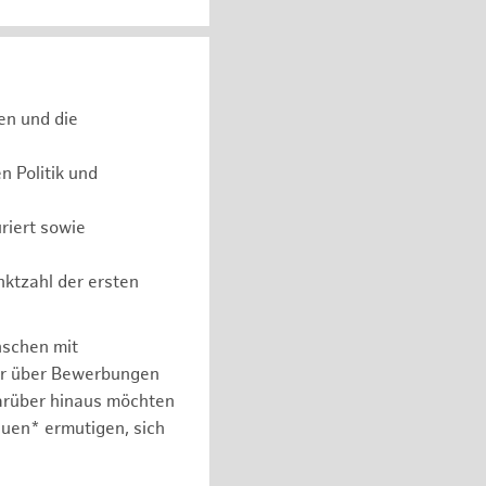
en und die
 Politik und
riert sowie
nktzahl der ersten
nschen mit
er über Bewerbungen
arüber hinaus möchten
auen* ermutigen, sich