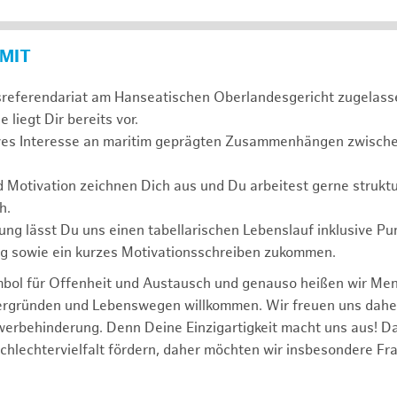
 MIT
sreferendariat am Hanseatischen Oberlandesgericht zugelass
 liegt Dir bereits vor.
ives Interesse an maritim geprägten Zusammenhängen zwischen
d Motivation zeichnen Dich aus und Du arbeitest gerne struktu
h.
ng lässt Du uns einen tabellarischen Lebenslauf inklusive Pu
ng sowie ein kurzes Motivationsschreiben zukommen.
mbol für Offenheit und Austausch und genauso heißen wir Me
tergründen und Lebenswegen willkommen. Wir freuen uns dah
erbehinderung. Denn Deine Einzigartigkeit macht uns aus! D
schlechtervielfalt fördern, daher möchten wir insbesondere Fr